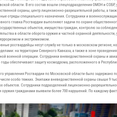
вской области. В его состав вошли спецподразделения ОМОН и СОБР,
ственной охраны, центр лицензионно-разрешительной работы, а такж
ные отряды специального назначения. Сотрудники и военнослужащи
вного главка Росгвардии выполняют задачи по охране общественног
осударственных объектов, имущества граждан, контролю за соблюде
ельства в области оборота оружия и частной охранной деятельности, 
 терроризмом и экстремизмом.
вные росгвардейцы несут службу не только в московском регионе, но
еделами: на территории Северного Кавказа, а также в зоне проведения
ной военной операции. Сотрудники вневедомственной охраны и ави
е годы обеспечивают защиту космодрома, расположенного в Республи
го управления Росгвардии по Московской области было задержано п
 числе особо тяжких. Экипажи вневедомственной охраны свыше 9 тыс
ых объектов. Сотрудники подразделений лицензионно-разрешительно
 оружия гражданами выявили более 700 нарушений. По каждому факт