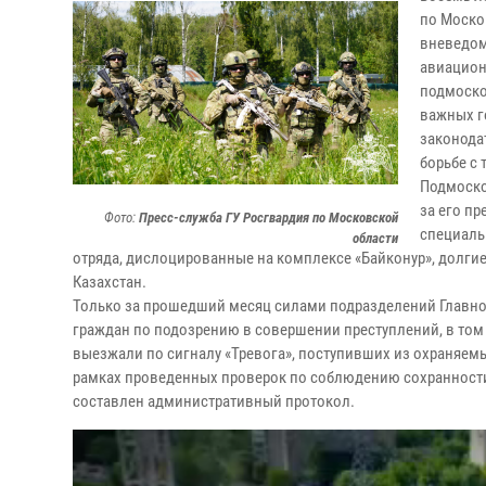
по Моско
вневедом
авиацион
подмоско
важных г
законодат
борьбе с
Подмоско
за его пр
Фото:
Пресс-служба ГУ Росгвардия по Московской
специаль
области
отряда, дислоцированные на комплексе «Байконур», долги
Казахстан.
Только за прошедший месяц силами подразделений Главно
граждан по подозрению в совершении преступлений, в том
выезжали по сигналу «Тревога», поступивших из охраняем
рамках проведенных проверок по соблюдению сохранности
составлен административный протокол.