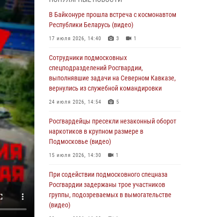
супермаркета в Подмосковье (видео)
В Байконуре прошла встреча с космонавтом
03 августа 2026, 15:32
1
Республики Беларусь (видео)
Росгвардейцы пресекли кражу сантехники,
17 июля 2026, 14:40
3
1
совершённую «семейным подрядом» в
Подмосковье (видео)
Сотрудники подмосковных
спецподразделений Росгвардии,
03 августа 2026, 15:08
1
выполнявшие задачи на Северном Кавказе,
В Подмосковье отметили годовщину со Дня
вернулись из служебной командировки
образования ОМОН «Пересвет»
24 июля 2026, 14:54
5
02 августа 2026, 18:01
8
Росгвардейцы пресекли незаконный оборот
Офицер подмосковного главка Росгвардии
наркотиков в крупном размере в
стал гостем эфира «Радио 1»
Подмосковье (видео)
01 августа 2026, 17:57
15 июля 2026, 14:30
1
Росгвардейцы задержали рецидивиста,
При содействии подмосковного спецназа
подозреваемого в краже на крупную сумму в
Росгвардии задержаны трое участников
Подмосковье
группы, подозреваемых в вымогательстве
(видео)
31 июля 2026, 13:00