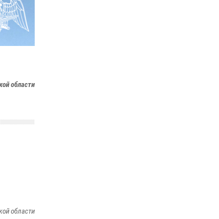
Росгвардейцы открыли свои двери для
школьников в Подмосковье
18 июля 2026, 07:03
9
В подмосковном главке Росгвардии выявили
сильнейших сотрудников спецподразделений
в преодолении полосы препятствий со
кой области
стрельбой
14 июля 2026, 15:13
3
кой области