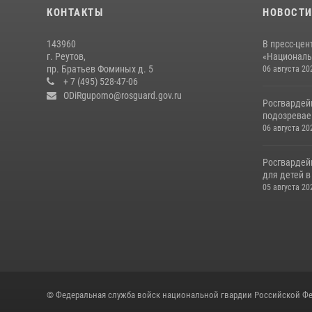
КОНТАКТЫ
НОВОСТ
143960
В пресс-цен
г. Реутов,
«Националь
пр. Братьев Фоминых д. 5
06 августа 20
+ 7 (495) 528-47-06
ODiRgupomo@rosguard.gov.ru
Росгвардей
подозреваем
06 августа 20
Росгвардей
для детей 
05 августа 20
© Федеральная служба войск национальной гвардии Российской Фе