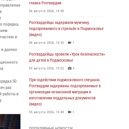
главка Росгвардии
 управление
е
06 августа 2026, 14:58
е
Росгвардейцы задержали мужчину,
о порядка,
подозреваемого в стрельбе в Подмосковье
нием
(видео)
участию в
06 августа 2026, 14:35
1
 и далеко
Росгвардейцы провели «Урок безопасности»
для детей в Подмосковье
ационного
ке
05 августа 2026, 15:52
4
При содействии подмосковного спецназа
орядка 50
Росгвардии задержаны подозреваемые в
яч раз
организации незаконной миграции и
й работы в
изготовлении поддельных документов
у
(видео)
05 августа 2026, 15:48
1
Росгвардейцы пресекли кражу из
ПОПУЛЯРНЫЕ НОВОСТИ