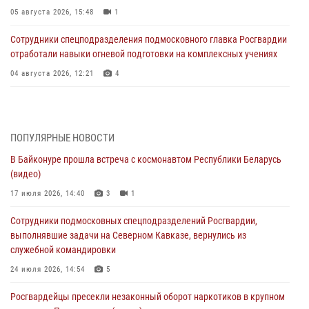
05 августа 2026, 15:48
1
Сотрудники спецподразделения подмосковного главка Росгвардии
отработали навыки огневой подготовки на комплексных учениях
04 августа 2026, 12:21
4
За прошедший месяц росгвардейцы 7386 раз выезжали по
сигналам «Тревога» с охраняемых объектов в Подмосковье
04 августа 2026, 12:15
ПОПУЛЯРНЫЕ НОВОСТИ
В Байконуре прошла встреча с космонавтом Республики Беларусь
Росгвардейцы пресекли кражу из супермаркета в Подмосковье
(видео)
(видео)
17 июля 2026, 14:40
3
1
03 августа 2026, 15:32
1
Сотрудники подмосковных спецподразделений Росгвардии,
Росгвардейцы пресекли кражу сантехники, совершённую
выполнявшие задачи на Северном Кавказе, вернулись из
«семейным подрядом» в Подмосковье (видео)
служебной командировки
03 августа 2026, 15:08
1
24 июля 2026, 14:54
5
В Подмосковье отметили годовщину со Дня образования ОМОН
Росгвардейцы пресекли незаконный оборот наркотиков в крупном
«Пересвет»