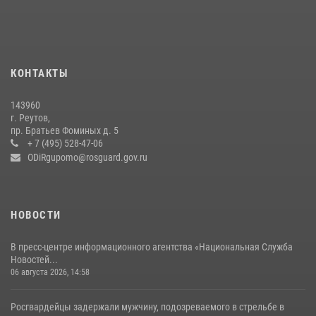
22 июля 2026, 14:27
Росгвардейцы открыли свои двери для школьников в Подмосковье
18 июля 2026, 07:03
9
КОНТАКТЫ
В подмосковном главке Росгвардии выявили сильнейших
143960
сотрудников спецподразделений в преодолении полосы
г. Реутов,
препятствий со стрельбой
пр. Братьев Фоминых д. 5
+ 7 (495) 528-47-06
14 июля 2026, 15:13
3
ODiRgupomo@rosguard.gov.ru
НОВОСТИ
В пресс-центре информационного агентства «Национальная Служба
Новостей...
06 августа 2026, 14:58
Росгвардейцы задержали мужчину, подозреваемого в стрельбе в