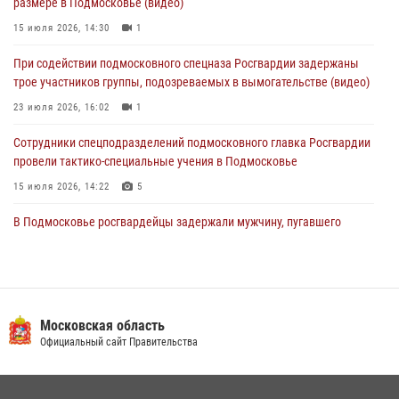
размере в Подмосковье (видео)
02 августа 2026, 18:01
8
15 июля 2026, 14:30
1
Офицер подмосковного главка Росгвардии стал гостем эфира
При содействии подмосковного спецназа Росгвардии задержаны
«Радио 1»
трое участников группы, подозреваемых в вымогательстве (видео)
01 августа 2026, 17:57
23 июля 2026, 16:02
1
Сотрудники спецподразделений подмосковного главка Росгвардии
провели тактико-специальные учения в Подмосковье
15 июля 2026, 14:22
5
В Подмосковье росгвардейцы задержали мужчину, пугавшего
жильцов многоквартирного дома охотничьим карабином (видео)
16 июля 2026, 09:00
1
Росгвардейцы в Подмосковье задержали мужчину, находящегося в
федеральном розыске (видео)
Московская область
Официальный сайт Правительства
22 июля 2026, 14:15
1
Росгвардейцы предотвратили массовый налет вражеских
беспилотников в ДНР