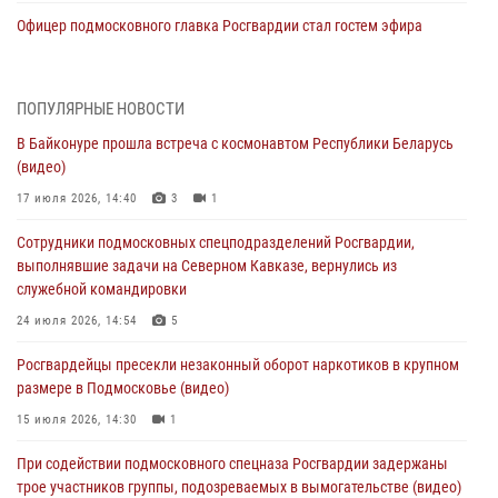
Офицер подмосковного главка Росгвардии стал гостем эфира
«Радио 1»
01 августа 2026, 17:57
ПОПУЛЯРНЫЕ НОВОСТИ
Росгвардейцы задержали рецидивиста, подозреваемого в краже на
В Байконуре прошла встреча с космонавтом Республики Беларусь
крупную сумму в Подмосковье
(видео)
31 июля 2026, 13:00
17 июля 2026, 14:40
3
1
Росгвардейцы задержали подозреваемых в мошеннических
Сотрудники подмосковных спецподразделений Росгвардии,
действиях в Подмосковье (видео)
выполнявшие задачи на Северном Кавказе, вернулись из
31 июля 2026, 09:00
служебной командировки
В Главном управлении Росгвардии по Московской области
24 июля 2026, 14:54
5
состоялось торжественное собрание, посвященное юбилею
Росгвардейцы пресекли незаконный оборот наркотиков в крупном
образования региональной общественной организации ветеранов
размере в Подмосковье (видео)
войск правопорядка (видео)
15 июля 2026, 14:30
1
30 июля 2026, 13:00
5
1
При содействии подмосковного спецназа Росгвардии задержаны
Росгвардейцы задержали нетрезвую автоледи в Подмосковье
трое участников группы, подозреваемых в вымогательстве (видео)