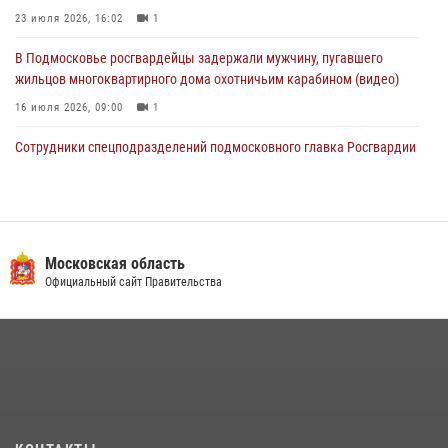
30 июля 2026, 08:00
1
23 июля 2026, 16:02
1
В Подмосковье росгвардейцы задержали мужчину, пугавшего
жильцов многоквартирного дома охотничьим карабином (видео)
16 июля 2026, 09:00
1
Сотрудники спецподразделений подмосковного главка Росгвардии
провели тактико-специальные учения в Подмосковье
15 июля 2026, 14:22
5
Росгвардейцы в Подмосковье задержали мужчину, находящегося в
федеральном розыске (видео)
Московская область
Официальный сайт Правительства
22 июля 2026, 14:15
1
Росгвардейцы предотвратили массовый налет вражеских
беспилотников в ДНР
22 июля 2026, 14:27
Росгвардейцы открыли свои двери для школьников в Подмосковье
18 июля 2026, 07:03
9