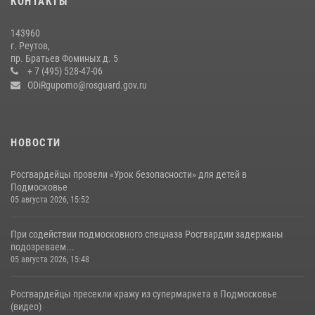
КОНТАКТЫ
В подмосковном главке Росгвардии выявили сильнейших
143960
сотрудников спецподразделений в преодолении полосы
г. Реутов,
препятствий со стрельбой
пр. Братьев Фоминых д. 5
+ 7 (495) 528-47-06
14 июля 2026, 15:13
3
ODiRgupomo@rosguard.gov.ru
НОВОСТИ
Росгвардейцы провели «Урок безопасности» для детей в
Подмосковье
05 августа 2026, 15:52
При содействии подмосковного спецназа Росгвардии задержаны
подозреваем...
05 августа 2026, 15:48
Росгвардейцы пресекли кражу из супермаркета в Подмосковье
(видео)