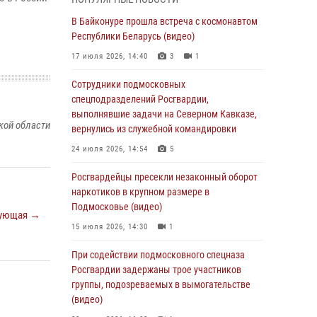
супермаркета в Подмосковье (видео)
В Байконуре прошла встреча с космонавтом
03 августа 2026, 15:32
1
Республики Беларусь (видео)
Росгвардейцы пресекли кражу сантехники,
17 июля 2026, 14:40
3
1
совершённую «семейным подрядом» в
Подмосковье (видео)
Сотрудники подмосковных
спецподразделений Росгвардии,
03 августа 2026, 15:08
1
выполнявшие задачи на Северном Кавказе,
кой области
В Подмосковье отметили годовщину со Дня
вернулись из служебной командировки
образования ОМОН «Пересвет»
24 июля 2026, 14:54
5
02 августа 2026, 18:01
8
Росгвардейцы пресекли незаконный оборот
Офицер подмосковного главка Росгвардии
наркотиков в крупном размере в
стал гостем эфира «Радио 1»
Подмосковье (видео)
ующая →
01 августа 2026, 17:57
15 июля 2026, 14:30
1
Росгвардейцы задержали рецидивиста,
При содействии подмосковного спецназа
подозреваемого в краже на крупную сумму в
Росгвардии задержаны трое участников
Подмосковье
группы, подозреваемых в вымогательстве
(видео)
31 июля 2026, 13:00