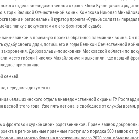
нского отдела вневедомственной охраны Юлии Кузнецовой с родств
о в годы Великой Отечественной войны Хомякова Николая Михайлов
осгвардии и региональный куратор проекта «Судьба солдата» передал
мейца папку с документами о его фронтовой судьбе.
онлайн-заявкой в приемную проекта обратился племянник воина. Он п
ь судьбу своего дяди, погибшего в годы Великой Отечественной войны
о захоронения. Добровольцы-поисковики Московской области по док
нали место гибели Николая Михайловича и выяснили, где павший фро
следнее пристанище.
ей семьей.
ова, передавая документы.
дница балашихинского отдела вневедомственной охраны ГУ Росгварди
весной этого года. Уже пять лет она, в свободное от службы время, 
ть о фронтовой судьбе своих родственников. Прием заявок доброволь
проекта в региональные приемные поступило порядка 500 заявок от гр
обровольцам можно будет на протяжении всего 2020 года, объявленног