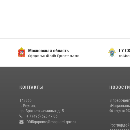
Московская область
ГУ СК
Официальный сайт Правительства
по Мос
КОНТАКТЫ
НОВОСТ
143960
В пресс-цен
г. Реутов,
«Националь
пр. Братьев Фоминых д. 5
06 августа 20
+ 7 (495) 528-47-06
ODiRgupomo@rosguard.gov.ru
Росгвардей