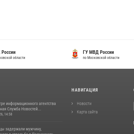
 России
ГУ МВД России
ковской области
по Московской области
И
НАВИГАЦИЯ
тре информационного агентства
Новости
ная Служба Новостей...
Карта сайта
26, 14:58
цы задержали мужчину,