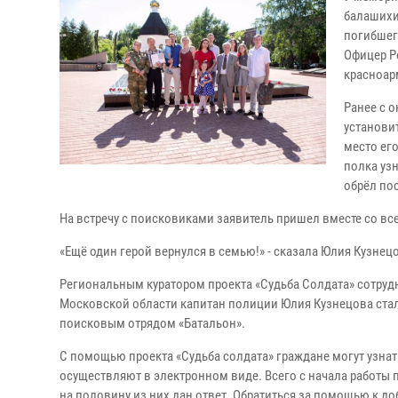
балашихи
погибшег
Офицер Р
красноар
Ранее с 
установит
место ег
полка уз
обрёл по
На встречу с поисковиками заявитель пришел вместе со вс
«Ещё один герой вернулся в семью!» - сказала Юлия Кузнец
Региональным куратором проекта «Судьба Солдата» сотру
Московской области капитан полиции Юлия Кузнецова стала 
поисковым отрядом «Батальон».
С помощью проекта «Судьба солдата» граждане могут узна
осуществляют в электронном виде. Всего с начала работы 
на половину из них дан ответ. Обратиться за помощью к д