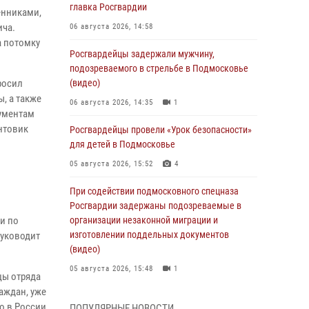
главка Росгвардии
енниками,
ича.
06 августа 2026, 14:58
а потомку
Росгвардейцы задержали мужчину,
подозреваемого в стрельбе в Подмосковье
росил
(видео)
, а также
06 августа 2026, 14:35
1
ументам
нтовик
Росгвардейцы провели «Урок безопасности»
для детей в Подмосковье
05 августа 2026, 15:52
4
При содействии подмосковного спецназа
Росгвардии задержаны подозреваемые в
и по
организации незаконной миграции и
изготовлении поддельных документов
руководит
(видео)
05 августа 2026, 15:48
1
цы отряда
аждан, уже
Росгвардейцы пресекли кражу из
о в России
ПОПУЛЯРНЫЕ НОВОСТИ