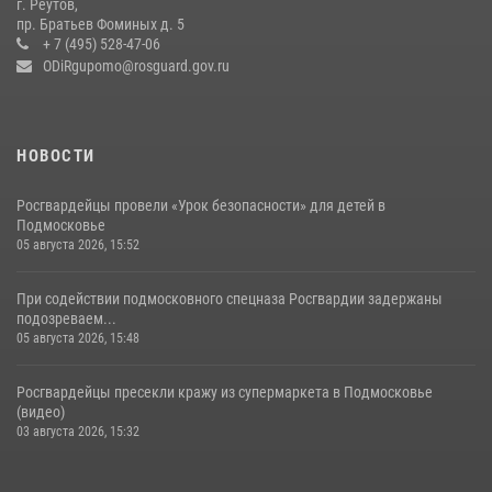
г. Реутов,
препятствий со стрельбой
пр. Братьев Фоминых д. 5
+ 7 (495) 528-47-06
14 июля 2026, 15:13
3
ODiRgupomo@rosguard.gov.ru
НОВОСТИ
Росгвардейцы провели «Урок безопасности» для детей в
Подмосковье
05 августа 2026, 15:52
При содействии подмосковного спецназа Росгвардии задержаны
подозреваем...
05 августа 2026, 15:48
Росгвардейцы пресекли кражу из супермаркета в Подмосковье
(видео)
03 августа 2026, 15:32