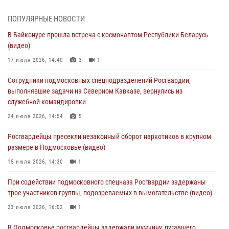
01 августа 2026, 17:57
ПОПУЛЯРНЫЕ НОВОСТИ
Росгвардейцы задержали рецидивиста, подозреваемого в краже на
В Байконуре прошла встреча с космонавтом Республики Беларусь
крупную сумму в Подмосковье
(видео)
31 июля 2026, 13:00
17 июля 2026, 14:40
3
1
Росгвардейцы задержали подозреваемых в мошеннических
Сотрудники подмосковных спецподразделений Росгвардии,
действиях в Подмосковье (видео)
выполнявшие задачи на Северном Кавказе, вернулись из
31 июля 2026, 09:00
служебной командировки
В Главном управлении Росгвардии по Московской области
24 июля 2026, 14:54
5
состоялось торжественное собрание, посвященное юбилею
Росгвардейцы пресекли незаконный оборот наркотиков в крупном
образования региональной общественной организации ветеранов
размере в Подмосковье (видео)
войск правопорядка (видео)
15 июля 2026, 14:30
1
30 июля 2026, 13:00
5
1
При содействии подмосковного спецназа Росгвардии задержаны
Росгвардейцы задержали нетрезвую автоледи в Подмосковье
трое участников группы, подозреваемых в вымогательстве (видео)
30 июля 2026, 08:00
1
23 июля 2026, 16:02
1
В Подмосковье росгвардейцы задержали мужчину, пугавшего