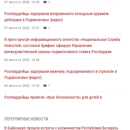
07 августа 2026, 13:36
1
Росгвардейцы задержали вооруженного холодным оружием
дебошира в Подмосковье (видео)
07 августа 2026, 13:21
1
В пресс-центре информационного агентства «Национальная Служба
Новостей» состоялся брифинг офицера Управления
вневедомственной охраны подмосковного главка Росгвардии
06 августа 2026, 14:58
Росгвардейцы задержали мужчину, подозреваемого в стрельбе в
Подмосковье (видео)
06 августа 2026, 14:35
1
Росгвардейцы провели «Урок безопасности» для детей в
Подмосковье
05 августа 2026, 15:52
4
ПОПУЛЯРНЫЕ НОВОСТИ
При содействии подмосковного спецназа Росгвардии задержаны
В Байконуре прошла встреча с космонавтом Республики Беларусь
подозреваемые в организации незаконной миграции и