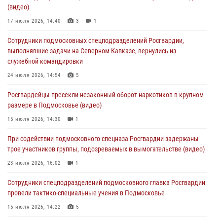
(видео)
изготовлении поддельных документов (видео)
17 июля 2026, 14:40
3
1
05 августа 2026, 15:48
1
Сотрудники подмосковных спецподразделений Росгвардии,
Сотрудники спецподразделения подмосковного главка Росгвардии
выполнявшие задачи на Северном Кавказе, вернулись из
отработали навыки огневой подготовки на комплексных учениях
служебной командировки
04 августа 2026, 12:21
4
24 июля 2026, 14:54
5
За прошедший месяц росгвардейцы 7386 раз выезжали по
Росгвардейцы пресекли незаконный оборот наркотиков в крупном
сигналам «Тревога» с охраняемых объектов в Подмосковье
размере в Подмосковье (видео)
04 августа 2026, 12:15
15 июля 2026, 14:30
1
Росгвардейцы пресекли кражу из супермаркета в Подмосковье
При содействии подмосковного спецназа Росгвардии задержаны
(видео)
трое участников группы, подозреваемых в вымогательстве (видео)
03 августа 2026, 15:32
1
23 июля 2026, 16:02
1
Сотрудники спецподразделений подмосковного главка Росгвардии
провели тактико-специальные учения в Подмосковье
15 июля 2026, 14:22
5