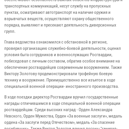
транспортных коммуникаций, несут службу на пропускных
пунктах, осматривают автотранспорт на наличие оружия и
взрывчатых веществ, осуществляют охрану общественного
порядка, выявляют и пресекают деятельность диверсионных
групп.
Глава ведомства ознакомился с обстановкой в регионе,
проверил организацию служебно-боевой деятельности, оценил
условия быта сотрудников и военнослужащих Росгвардии,
побеседовал с личным составом, обратив особое внимание на
обеспечение росгвардейцев современным вооружением. Также
Виктору Золотову продемонстрировали трофейную боевую
технику и вооружение. Преимущественно все изъятое в ходе
специальной военной операции- иностранного производства.
В ходе поездки директор Росгвардии вручил государственные
награды отличившимся в ходе специальной военной операции
росгвардейцам. Среди высоких наград - Орден Александра
Невского, Орден Мужества, Орден «За военные заслуги», медаль
ордена «За заслуги перед Отечеством», медаль «За спасение
погибавших». Также Виктор Золотов вручил погоны "генерал-