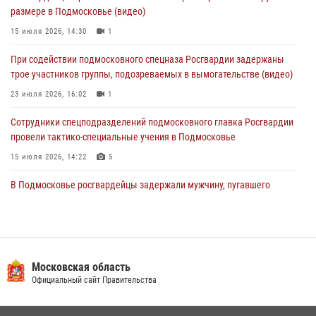
размере в Подмосковье (видео)
03 августа 2026, 15:32
1
15 июля 2026, 14:30
1
Росгвардейцы пресекли кражу сантехники, совершённую
При содействии подмосковного спецназа Росгвардии задержаны
«семейным подрядом» в Подмосковье (видео)
трое участников группы, подозреваемых в вымогательстве (видео)
03 августа 2026, 15:08
1
23 июля 2026, 16:02
1
Сотрудники спецподразделений подмосковного главка Росгвардии
провели тактико-специальные учения в Подмосковье
15 июля 2026, 14:22
5
В Подмосковье росгвардейцы задержали мужчину, пугавшего
жильцов многоквартирного дома охотничьим карабином (видео)
16 июля 2026, 09:00
1
Росгвардейцы в Подмосковье задержали мужчину, находящегося в
федеральном розыске (видео)
Московская область
Официальный сайт Правительства
22 июля 2026, 14:15
1
Росгвардейцы предотвратили массовый налет вражеских