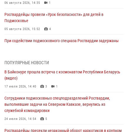
06 августа 2026, 14:35
1
Росгвардейцы провели «Урок безопасности» для детей в
Подмосковье
05 августа 2026, 15:52
4
При содействии подмосковного спецназа Росгвардии задержаны
подозреваемые в организации незаконной миграции и
изготовлении поддельных документов (видео)
05 августа 2026, 15:48
1
ПОПУЛЯРНЫЕ НОВОСТИ
В Байконуре прошла встреча с космонавтом Республики Беларусь
Сотрудники спецподразделения подмосковного главка Росгвардии
(видео)
отработали навыки огневой подготовки на комплексных учениях
17 июля 2026, 14:40
3
1
04 августа 2026, 12:21
4
Сотрудники подмосковных спецподразделений Росгвардии,
За прошедший месяц росгвардейцы 7386 раз выезжали по
выполнявшие задачи на Северном Кавказе, вернулись из
сигналам «Тревога» с охраняемых объектов в Подмосковье
служебной командировки
04 августа 2026, 12:15
24 июля 2026, 14:54
5
Росгвардейцы пресекли кражу из супермаркета в Подмосковье
Росгвардейцы пресекли незаконный оборот наркотиков в крупном
(видео)