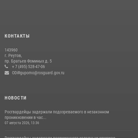
беспилотников в ДНР
22 июля 2026, 14:27
В подмосковном главке Росгвардии выявили сильнейших
сотрудников спецподразделений в преодолении полосы
КОНТАКТЫ
препятствий со стрельбой
14 июля 2026, 15:13
3
143960
г. Реутов,
Росгвардейцы открыли свои двери для школьников в Подмосковье
пр. Братьев Фоминых д. 5
+ 7 (495) 528-47-06
18 июля 2026, 07:03
9
ODiRgupomo@rosguard.gov.ru
НОВОСТИ
Росгвардейцы задержали подозреваемого в незаконном
проникновении в час...
07 августа 2026, 13:36
Росгвардейцы задержали вооруженного холодным оружием