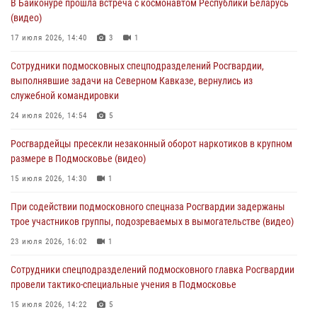
В Байконуре прошла встреча с космонавтом Республики Беларусь
Сотрудники спецподразделения подмосковного главка Росгвардии
(видео)
отработали навыки огневой подготовки на комплексных учениях
17 июля 2026, 14:40
3
1
04 августа 2026, 12:21
4
Сотрудники подмосковных спецподразделений Росгвардии,
За прошедший месяц росгвардейцы 7386 раз выезжали по
выполнявшие задачи на Северном Кавказе, вернулись из
сигналам «Тревога» с охраняемых объектов в Подмосковье
служебной командировки
04 августа 2026, 12:15
24 июля 2026, 14:54
5
Росгвардейцы пресекли кражу из супермаркета в Подмосковье
Росгвардейцы пресекли незаконный оборот наркотиков в крупном
(видео)
размере в Подмосковье (видео)
03 августа 2026, 15:32
1
15 июля 2026, 14:30
1
Росгвардейцы пресекли кражу сантехники, совершённую
При содействии подмосковного спецназа Росгвардии задержаны
«семейным подрядом» в Подмосковье (видео)
трое участников группы, подозреваемых в вымогательстве (видео)
03 августа 2026, 15:08
1
23 июля 2026, 16:02
1
Сотрудники спецподразделений подмосковного главка Росгвардии
провели тактико-специальные учения в Подмосковье
15 июля 2026, 14:22
5