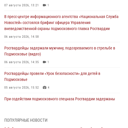
07 августа 2026, 13:21
1
В пресс-центре информационного агентства «Национальная Служба
Новостей» состоялся брифинг офицера Управления
вневедомственной охраны подмосковного главка Росгвардии
06 августа 2026, 14:58
Росгвардейцы задержали мужчину, подозреваемого в стрельбе в
Подмосковье (видео)
06 августа 2026, 14:35
1
Росгвардейцы провели «Урок безопасности» для детей в
Подмосковье
05 августа 2026, 15:52
4
При содействии подмосковного спецназа Росгвардии задержаны
подозреваемые в организации незаконной миграции и
изготовлении поддельных документов (видео)
05 августа 2026, 15:48
1
ПОПУЛЯРНЫЕ НОВОСТИ