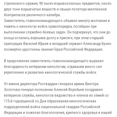
стрелкового оружия, 90 тысяч взрывоопасных предметов, около
двух тонн взрывчатых веществ и свыше полутора миллионов
боеприпасов различного калибра.
Заместитель главнокомандующего объявил минуту молчания в
память о кинологах войск правопорядка, погибших при
выполнении служебно-боевых задач. Он подчеркнул, что они до
конца остались верными долгу и присяге, при этом старший
прапорщик Василий Юрьев и младший сержант Александр Бузин
посмертно удостоены звания Героя Российской Федерации.
В продолжение заместитель главнокомандующего выразил
благодарность ветеранам-кинологам, отдавшим много сил
укреплению и развитию кинологической службы войск.
От имени директора Росгвардии генерала армии Виктора
Золотова генерал-полковник Алексей Воробьев поздравил
ветеранов службы, кинологов ведомства и членов их семей со
115-й годовщиной со Дня образования кинологических
подразделений войск национальной гвардии Российской
Федерации и пожелал благополучия, крепкого здоровья и нашей