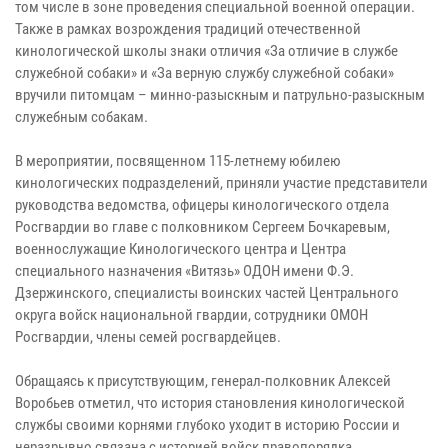
том числе в зоне проведения специальной военной операции.
Также в рамках возрождения традиций отечественной
кинологической школы знаки отличия «За отличие в службе
служебной собаки» и «За верную службу служебной собаки»
вручили питомцам – минно-разыскным и патрульно-разыскным
служебным собакам.
В мероприятии, посвященном 115-летнему юбилею
кинологических подразделений, приняли участие представители
руководства ведомства, офицеры кинологического отдела
Росгвардии во главе с полковником Сергеем Бочкаревым,
военнослужащие Кинологического центра и Центра
специального назначения «Витязь» ОДОН имени Ф.Э.
Дзержинского, специалисты воинских частей Центрального
округа войск национальной гвардии, сотрудники ОМОН
Росгвардии, члены семей росгвардейцев.
Обращаясь к присутствующим, генерал-полковник Алексей
Воробьев отметил, что история становления кинологической
службы своими корнями глубоко уходит в историю России и
неразрывно связана с историей войск правопорядка.