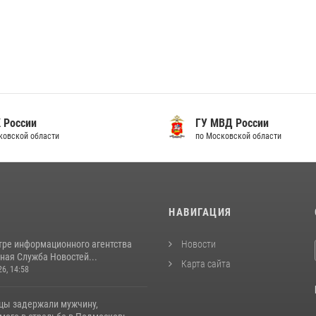
 России
ГУ МВД России
ковской области
по Московской области
И
НАВИГАЦИЯ
тре информационного агентства
Новости
ная Служба Новостей...
Карта сайта
26, 14:58
цы задержали мужчину,