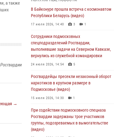
супермаркета в Подмосковье (видео)
и, а также
В Байконуре прошла встреча с космонавтом
ейших
03 августа 2026, 15:32
1
Республики Беларусь (видео)
Росгвардейцы пресекли кражу сантехники,
17 июля 2026, 14:40
3
1
совершённую «семейным подрядом» в
Подмосковье (видео)
Сотрудники подмосковных
спецподразделений Росгвардии,
03 августа 2026, 15:08
1
выполнявшие задачи на Северном Кавказе,
В Подмосковье отметили годовщину со Дня
вернулись из служебной командировки
образования ОМОН «Пересвет»
 Росгвардии
24 июля 2026, 14:54
5
02 августа 2026, 18:01
8
Росгвардейцы пресекли незаконный оборот
Офицер подмосковного главка Росгвардии
наркотиков в крупном размере в
стал гостем эфира «Радио 1»
Подмосковье (видео)
01 августа 2026, 17:57
15 июля 2026, 14:30
1
ующая →
Росгвардейцы задержали рецидивиста,
При содействии подмосковного спецназа
подозреваемого в краже на крупную сумму в
Росгвардии задержаны трое участников
Подмосковье
группы, подозреваемых в вымогательстве
(видео)
31 июля 2026, 13:00