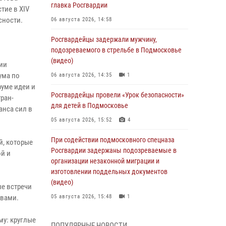
главка Росгвардии
тие в XIV
сности.
06 августа 2026, 14:58
Росгвардейцы задержали мужчину,
подозреваемого в стрельбе в Подмосковье
(видео)
ии
ума по
06 августа 2026, 14:35
1
руме идеи и
Росгвардейцы провели «Урок безопасности»
ран-
для детей в Подмосковье
анса сил в
05 августа 2026, 15:52
4
При содействии подмосковного спецназа
й, которые
Росгвардии задержаны подозреваемые в
ой и
организации незаконной миграции и
изготовлении поддельных документов
(видео)
ые встречи
овами.
05 августа 2026, 15:48
1
Росгвардейцы пресекли кражу из
му: круглые
ПОПУЛЯРНЫЕ НОВОСТИ