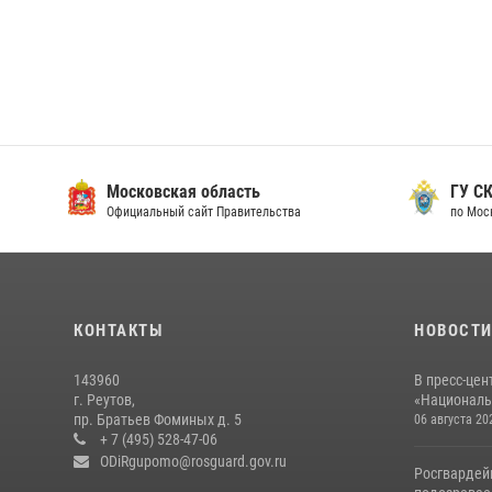
Московская область
ГУ СК
Официальный сайт Правительства
по Мос
КОНТАКТЫ
НОВОСТ
143960
В пресс-цен
г. Реутов,
«Националь
пр. Братьев Фоминых д. 5
06 августа 20
+ 7 (495) 528-47-06
ODiRgupomo@rosguard.gov.ru
Росгвардей