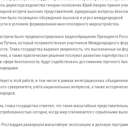
ель директора ведомства генерал-полковник Юрий Аверин принял учас
одной встрече высоких представителей, курирующих вопросы безопа
тие было посвящено обсуждению вызовов и угроз международной
ости в условиях формирования многополярного мироустройства.
 встречи было продемонстрировано видеообращение Президента Росс
а Путина, который поприветствовал участников Международного фор
ости. Глава государства выразил уверенность, что высказанные на фо
ния, а также практические решения послужат развитию партнёрства ст
 в сфере безопасности, будут содействовать достижению прочного бал
 народами.
твует в этой работе, в том числе в рамках интеграционных объединени
го суверенитета, учёта национальных интересов, а также историческ
народов.
, глава государства отметил, что такие масштабные представительн
требованностью сегодня, когда мир сталкивается с серьёзными выз
и Росгвардия развернула масштабную экспозицию и деловую програм