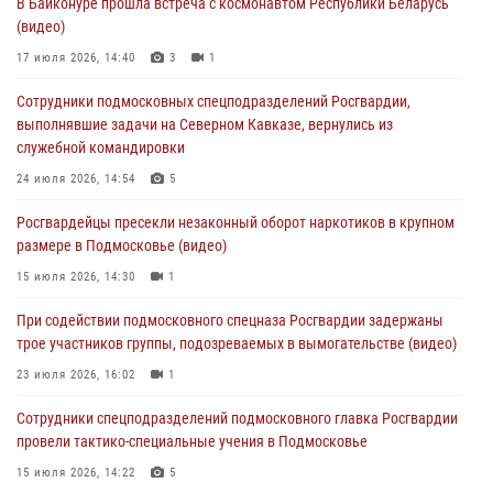
В Байконуре прошла встреча с космонавтом Республики Беларусь
Подмосковье
(видео)
05 августа 2026, 15:52
4
17 июля 2026, 14:40
3
1
При содействии подмосковного спецназа Росгвардии задержаны
Сотрудники подмосковных спецподразделений Росгвардии,
подозреваемые в организации незаконной миграции и
выполнявшие задачи на Северном Кавказе, вернулись из
изготовлении поддельных документов (видео)
служебной командировки
05 августа 2026, 15:48
1
24 июля 2026, 14:54
5
Сотрудники спецподразделения подмосковного главка Росгвардии
Росгвардейцы пресекли незаконный оборот наркотиков в крупном
отработали навыки огневой подготовки на комплексных учениях
размере в Подмосковье (видео)
04 августа 2026, 12:21
4
15 июля 2026, 14:30
1
За прошедший месяц росгвардейцы 7386 раз выезжали по
При содействии подмосковного спецназа Росгвардии задержаны
сигналам «Тревога» с охраняемых объектов в Подмосковье
трое участников группы, подозреваемых в вымогательстве (видео)
04 августа 2026, 12:15
23 июля 2026, 16:02
1
Сотрудники спецподразделений подмосковного главка Росгвардии
провели тактико-специальные учения в Подмосковье
15 июля 2026, 14:22
5