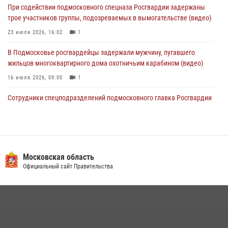
При содействии подмосковного спецназа Росгвардии задержаны
Росгвардейцы задержали нетрезвую автоледи в Подмосковье
трое участников группы, подозреваемых в вымогательстве (видео)
30 июля 2026, 08:00
1
23 июля 2026, 16:02
1
В Подмосковье росгвардейцы задержали мужчину, пугавшего
жильцов многоквартирного дома охотничьим карабином (видео)
16 июля 2026, 09:00
1
Сотрудники спецподразделений подмосковного главка Росгвардии
провели тактико-специальные учения в Подмосковье
15 июля 2026, 14:22
5
Росгвардейцы в Подмосковье задержали мужчину, находящегося в
федеральном розыске (видео)
Московская область
Официальный сайт Правительства
22 июля 2026, 14:15
1
Росгвардейцы предотвратили массовый налет вражеских
беспилотников в ДНР
22 июля 2026, 14:27