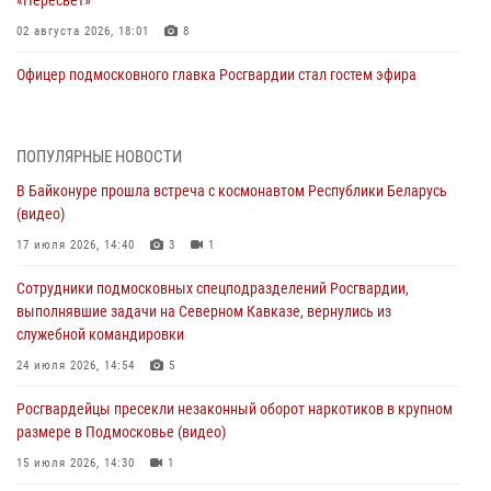
02 августа 2026, 18:01
8
Офицер подмосковного главка Росгвардии стал гостем эфира
«Радио 1»
01 августа 2026, 17:57
ПОПУЛЯРНЫЕ НОВОСТИ
Росгвардейцы задержали рецидивиста, подозреваемого в краже на
В Байконуре прошла встреча с космонавтом Республики Беларусь
крупную сумму в Подмосковье
(видео)
31 июля 2026, 13:00
17 июля 2026, 14:40
3
1
Росгвардейцы задержали подозреваемых в мошеннических
Сотрудники подмосковных спецподразделений Росгвардии,
действиях в Подмосковье (видео)
выполнявшие задачи на Северном Кавказе, вернулись из
31 июля 2026, 09:00
служебной командировки
В Главном управлении Росгвардии по Московской области
24 июля 2026, 14:54
5
состоялось торжественное собрание, посвященное юбилею
Росгвардейцы пресекли незаконный оборот наркотиков в крупном
образования региональной общественной организации ветеранов
размере в Подмосковье (видео)
войск правопорядка (видео)
15 июля 2026, 14:30
1
30 июля 2026, 13:00
5
1