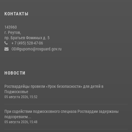
Росгвардейцы открыли свои двери для школьников в Подмосковье
18 июля 2026, 07:03
9
КОНТАКТЫ
В подмосковном главке Росгвардии выявили сильнейших
143960
сотрудников спецподразделений в преодолении полосы
г. Реутов,
препятствий со стрельбой
пр. Братьев Фоминых д. 5
+ 7 (495) 528-47-06
14 июля 2026, 15:13
3
ODiRgupomo@rosguard.gov.ru
НОВОСТИ
Росгвардейцы провели «Урок безопасности» для детей в
Подмосковье
05 августа 2026, 15:52
При содействии подмосковного спецназа Росгвардии задержаны
подозреваем...
05 августа 2026, 15:48