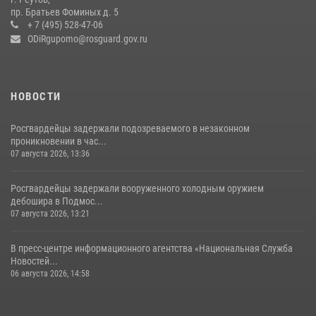
Росгвардейцы открыли свои двери для школьников в Подмосковье
пр. Братьев Фоминых д. 5
+ 7 (495) 528-47-06
18 июля 2026, 07:03
9
ODiRgupomo@rosguard.gov.ru
НОВОСТИ
Росгвардейцы задержали подозреваемого в незаконном
проникновении в час...
07 августа 2026, 13:36
Росгвардейцы задержали вооруженного холодным оружием
дебошира в Подмос...
07 августа 2026, 13:21
В пресс-центре информационного агентства «Национальная Служба
Новостей...
06 августа 2026, 14:58