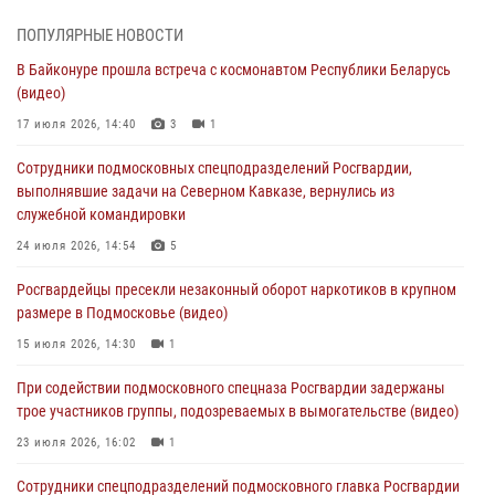
05 августа 2026, 15:48
1
ПОПУЛЯРНЫЕ НОВОСТИ
В Байконуре прошла встреча с космонавтом Республики Беларусь
Сотрудники спецподразделения подмосковного главка Росгвардии
(видео)
отработали навыки огневой подготовки на комплексных учениях
17 июля 2026, 14:40
3
1
04 августа 2026, 12:21
4
Сотрудники подмосковных спецподразделений Росгвардии,
За прошедший месяц росгвардейцы 7386 раз выезжали по
выполнявшие задачи на Северном Кавказе, вернулись из
сигналам «Тревога» с охраняемых объектов в Подмосковье
служебной командировки
04 августа 2026, 12:15
24 июля 2026, 14:54
5
Росгвардейцы пресекли кражу из супермаркета в Подмосковье
Росгвардейцы пресекли незаконный оборот наркотиков в крупном
(видео)
размере в Подмосковье (видео)
03 августа 2026, 15:32
1
15 июля 2026, 14:30
1
Росгвардейцы пресекли кражу сантехники, совершённую
При содействии подмосковного спецназа Росгвардии задержаны
«семейным подрядом» в Подмосковье (видео)
трое участников группы, подозреваемых в вымогательстве (видео)
03 августа 2026, 15:08
1
23 июля 2026, 16:02
1
Сотрудники спецподразделений подмосковного главка Росгвардии