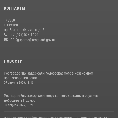
18 июля 2026, 07:03
9
КОНТАКТЫ
В подмосковном главке Росгвардии выявили сильнейших
143960
сотрудников спецподразделений в преодолении полосы
г. Реутов,
препятствий со стрельбой
пр. Братьев Фоминых д. 5
+ 7 (495) 528-47-06
14 июля 2026, 15:13
3
ODiRgupomo@rosguard.gov.ru
НОВОСТИ
Росгвардейцы задержали подозреваемого в незаконном
проникновении в час...
07 августа 2026, 13:36
Росгвардейцы задержали вооруженного холодным оружием
дебошира в Подмос...
07 августа 2026, 13:21
В пресс-центре информационного агентства «Национальная Служба