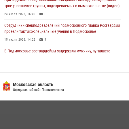
«семейным подрядом» в Подмосковье (видео)
трое участников группы, подозреваемых в вымогательстве (видео)
03 августа 2026, 15:08
1
23 июля 2026, 16:02
1
Сотрудники спецподразделений подмосковного главка Росгвардии
провели тактико-специальные учения в Подмосковье
15 июля 2026, 14:22
5
В Подмосковье росгвардейцы задержали мужчину, пугавшего
жильцов многоквартирного дома охотничьим карабином (видео)
16 июля 2026, 09:00
1
Росгвардейцы в Подмосковье задержали мужчину, находящегося в
федеральном розыске (видео)
Московская область
Официальный сайт Правительства
22 июля 2026, 14:15
1
Росгвардейцы предотвратили массовый налет вражеских
беспилотников в ДНР
22 июля 2026, 14:27
Росгвардейцы открыли свои двери для школьников в Подмосковье