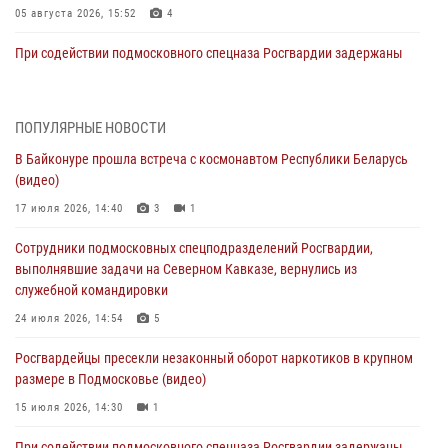
05 августа 2026, 15:52
4
При содействии подмосковного спецназа Росгвардии задержаны
подозреваемые в организации незаконной миграции и
изготовлении поддельных документов (видео)
05 августа 2026, 15:48
1
ПОПУЛЯРНЫЕ НОВОСТИ
В Байконуре прошла встреча с космонавтом Республики Беларусь
Сотрудники спецподразделения подмосковного главка Росгвардии
(видео)
отработали навыки огневой подготовки на комплексных учениях
17 июля 2026, 14:40
3
1
04 августа 2026, 12:21
4
Сотрудники подмосковных спецподразделений Росгвардии,
За прошедший месяц росгвардейцы 7386 раз выезжали по
выполнявшие задачи на Северном Кавказе, вернулись из
сигналам «Тревога» с охраняемых объектов в Подмосковье
служебной командировки
04 августа 2026, 12:15
24 июля 2026, 14:54
5
Росгвардейцы пресекли кражу из супермаркета в Подмосковье
Росгвардейцы пресекли незаконный оборот наркотиков в крупном
(видео)
размере в Подмосковье (видео)
03 августа 2026, 15:32
1
15 июля 2026, 14:30
1
Росгвардейцы пресекли кражу сантехники, совершённую
При содействии подмосковного спецназа Росгвардии задержаны