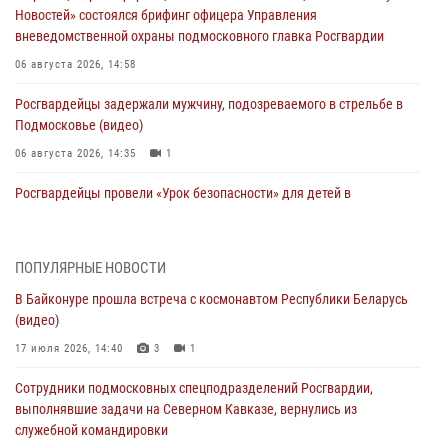
Новостей» состоялся брифинг офицера Управления
вневедомственной охраны подмосковного главка Росгвардии
06 августа 2026, 14:58
Росгвардейцы задержали мужчину, подозреваемого в стрельбе в
Подмосковье (видео)
06 августа 2026, 14:35
1
Росгвардейцы провели «Урок безопасности» для детей в
Подмосковье
05 августа 2026, 15:52
4
ПОПУЛЯРНЫЕ НОВОСТИ
При содействии подмосковного спецназа Росгвардии задержаны
В Байконуре прошла встреча с космонавтом Республики Беларусь
подозреваемые в организации незаконной миграции и
(видео)
изготовлении поддельных документов (видео)
17 июля 2026, 14:40
3
1
05 августа 2026, 15:48
1
Сотрудники подмосковных спецподразделений Росгвардии,
Сотрудники спецподразделения подмосковного главка Росгвардии
выполнявшие задачи на Северном Кавказе, вернулись из
отработали навыки огневой подготовки на комплексных учениях
служебной командировки
04 августа 2026, 12:21
4