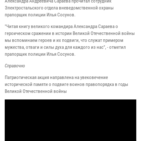
Александра Андреевича Сараева прочитал сотрудник
Электростальского отдела вневедомственной охраны
прапорщик полиции Илья Сосунов.
"Читая книгу великого командира Александра Сараева о
героическом сражении в истории Великой Отечественной войны
мы вспоминаем героев и их подвиги, что служат примером
мужества, отваги и силы духа для каждого из нас", - отметил
прапорщик полиции Илья Сосунов.
Справочно
Патриотическая акция направлена на увековечение
исторической памяти о подвиге воинов правопорядка в годы
Великой Отечественной войны