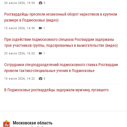
24 июля 2026, 14:54
5
За прошедший месяц росгвардейцы 7386 раз выезжали по
Росгвардейцы пресекли незаконный оборот наркотиков в крупном
сигналам «Тревога» с охраняемых объектов в Подмосковье
размере в Подмосковье (видео)
04 августа 2026, 12:15
15 июля 2026, 14:30
1
Росгвардейцы пресекли кражу из супермаркета в Подмосковье
При содействии подмосковного спецназа Росгвардии задержаны
(видео)
трое участников группы, подозреваемых в вымогательстве (видео)
03 августа 2026, 15:32
1
23 июля 2026, 16:02
1
Сотрудники спецподразделений подмосковного главка Росгвардии
провели тактико-специальные учения в Подмосковье
15 июля 2026, 14:22
5
В Подмосковье росгвардейцы задержали мужчину, пугавшего
жильцов многоквартирного дома охотничьим карабином (видео)
16 июля 2026, 09:00
1
Росгвардейцы предотвратили массовый налет вражеских
беспилотников в ДНР
Московская область