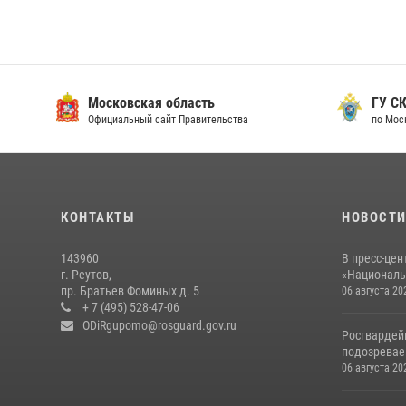
Московская область
ГУ СК
Официальный сайт Правительства
по Мос
КОНТАКТЫ
НОВОСТ
143960
В пресс-цен
г. Реутов,
«Националь
пр. Братьев Фоминых д. 5
06 августа 20
+ 7 (495) 528-47-06
ODiRgupomo@rosguard.gov.ru
Росгвардей
подозреваем
06 августа 20