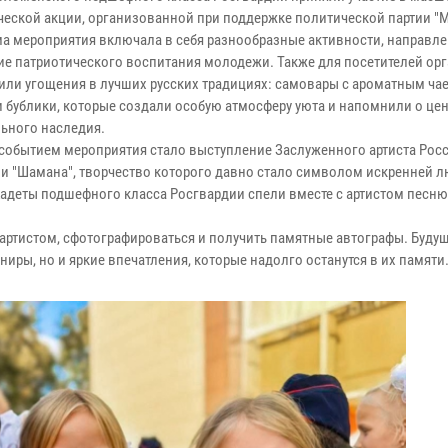
ческой акции, организованной при поддержке политической партии "
а мероприятия включала в себя разнообразные активности, направл
ие патриотического воспитания молодежи. Также для посетителей ор
или угощения в лучших русских традициях: самовары с ароматным чае
и бублики, которые создали особую атмосферу уюта и напомнили о це
ьного наследия.
событием мероприятия стало выступление Заслуженного артиста Рос
и "Шамана", творчество которого давно стало символом искренней л
Кадеты подшефного класса Росгвардии спели вместе с артистом песн
артистом, сфотографироваться и получить памятные автографы. Буду
ниры, но и яркие впечатления, которые надолго останутся в их памяти