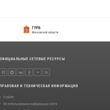
Росгвардейцы открыли свои двери для
школьников в Подмосковье
18 июля 2026, 07:03
9
ГУРБ
В подмосковном главке Росгвардии выявили
Московской области
сильнейших сотрудников спецподразделений
в преодолении полосы препятствий со
стрельбой
14 июля 2026, 15:13
3
ОФИЦИАЛЬНЫЕ СЕТЕВЫЕ РЕСУРСЫ
ПРАВОВАЯ И ТЕХНИЧЕСКАЯ ИНФОРМАЦИЯ
О сайте
Об использовании информации сайта