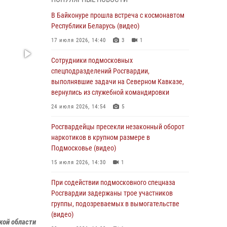
супермаркета в Подмосковье (видео)
В Байконуре прошла встреча с космонавтом
03 августа 2026, 15:32
1
Республики Беларусь (видео)
Росгвардейцы пресекли кражу сантехники,
17 июля 2026, 14:40
3
1
совершённую «семейным подрядом» в
Подмосковье (видео)
Сотрудники подмосковных
спецподразделений Росгвардии,
03 августа 2026, 15:08
1
выполнявшие задачи на Северном Кавказе,
В Подмосковье отметили годовщину со Дня
вернулись из служебной командировки
образования ОМОН «Пересвет»
24 июля 2026, 14:54
5
02 августа 2026, 18:01
8
Росгвардейцы пресекли незаконный оборот
Офицер подмосковного главка Росгвардии
наркотиков в крупном размере в
стал гостем эфира «Радио 1»
Подмосковье (видео)
01 августа 2026, 17:57
15 июля 2026, 14:30
1
Росгвардейцы задержали рецидивиста,
При содействии подмосковного спецназа
подозреваемого в краже на крупную сумму в
Росгвардии задержаны трое участников
Подмосковье
группы, подозреваемых в вымогательстве
(видео)
31 июля 2026, 13:00
кой области