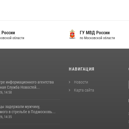
 России
ГУ МВД России
ковской области
по Московской области
И
НАВИГАЦИЯ
тре информационного агентства
Новости
ная Служба Новостей...
Карта сайта
26, 14:58
цы задержали мужчину,
ого в стрельбе в Подмосковь...
26, 14:35