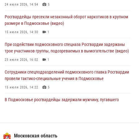
24 июля 2026, 14:54
5
За прошедший месяц росгвардейцы 7386 раз выезжали по
Росгвардейцы пресекли незаконный оборот наркотиков в крупном
сигналам «Тревога» с охраняемых объектов в Подмосковье
размере в Подмосковье (видео)
04 августа 2026, 12:15
15 июля 2026, 14:30
1
Росгвардейцы пресекли кражу из супермаркета в Подмосковье
При содействии подмосковного спецназа Росгвардии задержаны
(видео)
трое участников группы, подозреваемых в вымогательстве (видео)
03 августа 2026, 15:32
1
23 июля 2026, 16:02
1
Сотрудники спецподразделений подмосковного главка Росгвардии
провели тактико-специальные учения в Подмосковье
15 июля 2026, 14:22
5
В Подмосковье росгвардейцы задержали мужчину, пугавшего
жильцов многоквартирного дома охотничьим карабином (видео)
16 июля 2026, 09:00
1
Росгвардейцы в Подмосковье задержали мужчину, находящегося в
федеральном розыске (видео)
Московская область