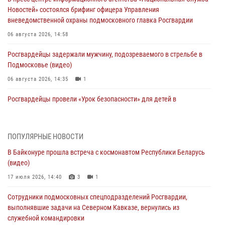
Новостей» состоялся брифинг офицера Управления
вневедомственной охраны подмосковного главка Росгвардии
06 августа 2026, 14:58
Росгвардейцы задержали мужчину, подозреваемого в стрельбе в
Подмосковье (видео)
06 августа 2026, 14:35
1
Росгвардейцы провели «Урок безопасности» для детей в
Подмосковье
05 августа 2026, 15:52
4
ПОПУЛЯРНЫЕ НОВОСТИ
При содействии подмосковного спецназа Росгвардии задержаны
В Байконуре прошла встреча с космонавтом Республики Беларусь
подозреваемые в организации незаконной миграции и
(видео)
изготовлении поддельных документов (видео)
17 июля 2026, 14:40
3
1
05 августа 2026, 15:48
1
Сотрудники подмосковных спецподразделений Росгвардии,
Сотрудники спецподразделения подмосковного главка Росгвардии
выполнявшие задачи на Северном Кавказе, вернулись из
отработали навыки огневой подготовки на комплексных учениях
служебной командировки
04 августа 2026, 12:21
4