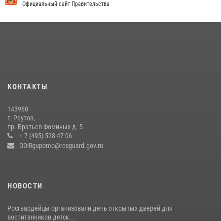
Официальный сайт Правительства
22 июля 2026, 14:15
1
Росгвардейцы предотвратили массовый налет вражеских
беспилотников в ДНР
22 июля 2026, 14:27
Росгвардейцы открыли свои двери для школьников в Подмосковье
18 июля 2026, 07:03
9
КОНТАКТЫ
В подмосковном главке Росгвардии выявили сильнейших
143960
сотрудников спецподразделений в преодолении полосы
г. Реутов,
препятствий со стрельбой
пр. Братьев Фоминых д. 5
+ 7 (495) 528-47-06
14 июля 2026, 15:13
3
ODiRgupomo@rosguard.gov.ru
НОВОСТИ
Росгвардейцы организовали день открытых дверей для
воспитанников детск...