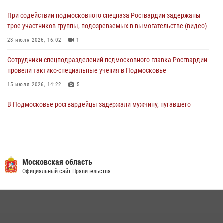
Росгвардейцы задержали подозреваемых в мошеннических
При содействии подмосковного спецназа Росгвардии задержаны
действиях в Подмосковье (видео)
трое участников группы, подозреваемых в вымогательстве (видео)
31 июля 2026, 09:00
23 июля 2026, 16:02
1
Сотрудники спецподразделений подмосковного главка Росгвардии
провели тактико-специальные учения в Подмосковье
15 июля 2026, 14:22
5
В Подмосковье росгвардейцы задержали мужчину, пугавшего
жильцов многоквартирного дома охотничьим карабином (видео)
16 июля 2026, 09:00
1
Росгвардейцы в Подмосковье задержали мужчину, находящегося в
федеральном розыске (видео)
Московская область
Официальный сайт Правительства
22 июля 2026, 14:15
1
Росгвардейцы предотвратили массовый налет вражеских
беспилотников в ДНР
22 июля 2026, 14:27