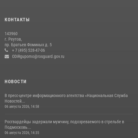
Росгвардейцы открыли свои двери для школьников в Подмосковье
18 июля 2026, 07:03
9
КОНТАКТЫ
В подмосковном главке Росгвардии выявили сильнейших
143960
сотрудников спецподразделений в преодолении полосы
г. Реутов,
препятствий со стрельбой
пр. Братьев Фоминых д. 5
+ 7 (495) 528-47-06
14 июля 2026, 15:13
3
ODiRgupomo@rosguard.gov.ru
НОВОСТИ
В пресс-центре информационного агентства «Национальная Служба
Новостей...
06 августа 2026, 14:58
Росгвардейцы задержали мужчину, подозреваемого в стрельбе в
Подмосковь...
06 августа 2026, 14:35