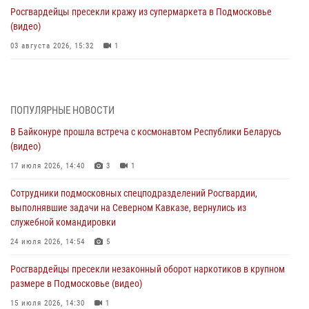
Росгвардейцы пресекли кражу из супермаркета в Подмосковье
(видео)
03 августа 2026, 15:32
1
Росгвардейцы пресекли кражу сантехники, совершённую
«семейным подрядом» в Подмосковье (видео)
03 августа 2026, 15:08
1
ПОПУЛЯРНЫЕ НОВОСТИ
В Байконуре прошла встреча с космонавтом Республики Беларусь
В Подмосковье отметили годовщину со Дня образования ОМОН
(видео)
«Пересвет»
17 июля 2026, 14:40
3
1
02 августа 2026, 18:01
8
Сотрудники подмосковных спецподразделений Росгвардии,
Офицер подмосковного главка Росгвардии стал гостем эфира
выполнявшие задачи на Северном Кавказе, вернулись из
«Радио 1»
служебной командировки
01 августа 2026, 17:57
24 июля 2026, 14:54
5
Росгвардейцы задержали рецидивиста, подозреваемого в краже на
Росгвардейцы пресекли незаконный оборот наркотиков в крупном
крупную сумму в Подмосковье
размере в Подмосковье (видео)
31 июля 2026, 13:00
15 июля 2026, 14:30
1