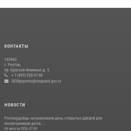
Росгвардейцы предотвратили массовый налет вражеских
беспилотников в ДНР
22 июля 2026, 14:27
Росгвардейцы открыли свои двери для школьников в Подмосковье
18 июля 2026, 07:03
9
КОНТАКТЫ
В подмосковном главке Росгвардии выявили сильнейших
143960
сотрудников спецподразделений в преодолении полосы
г. Реутов,
препятствий со стрельбой
пр. Братьев Фоминых д. 5
+ 7 (495) 528-47-06
14 июля 2026, 15:13
3
ODiRgupomo@rosguard.gov.ru
НОВОСТИ
Росгвардейцы организовали день открытых дверей для
воспитанников детск...
08 августа 2026, 07:00