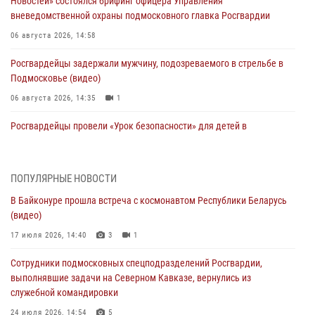
Новостей» состоялся брифинг офицера Управления
вневедомственной охраны подмосковного главка Росгвардии
06 августа 2026, 14:58
Росгвардейцы задержали мужчину, подозреваемого в стрельбе в
Подмосковье (видео)
06 августа 2026, 14:35
1
Росгвардейцы провели «Урок безопасности» для детей в
Подмосковье
05 августа 2026, 15:52
4
ПОПУЛЯРНЫЕ НОВОСТИ
При содействии подмосковного спецназа Росгвардии задержаны
В Байконуре прошла встреча с космонавтом Республики Беларусь
подозреваемые в организации незаконной миграции и
(видео)
изготовлении поддельных документов (видео)
17 июля 2026, 14:40
3
1
05 августа 2026, 15:48
1
Сотрудники подмосковных спецподразделений Росгвардии,
Сотрудники спецподразделения подмосковного главка Росгвардии
выполнявшие задачи на Северном Кавказе, вернулись из
отработали навыки огневой подготовки на комплексных учениях
служебной командировки
04 августа 2026, 12:21
4
24 июля 2026, 14:54
5