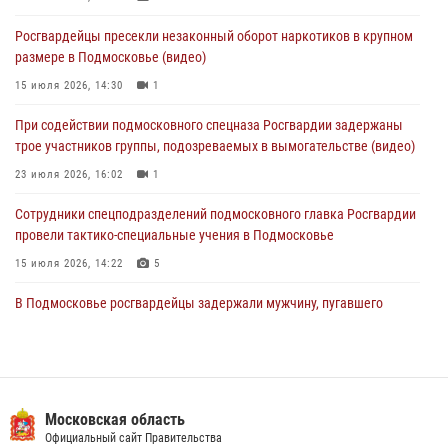
За прошедший месяц росгвардейцы 7386 раз выезжали по
Росгвардейцы пресекли незаконный оборот наркотиков в крупном
сигналам «Тревога» с охраняемых объектов в Подмосковье
размере в Подмосковье (видео)
04 августа 2026, 12:15
15 июля 2026, 14:30
1
Росгвардейцы пресекли кражу из супермаркета в Подмосковье
При содействии подмосковного спецназа Росгвардии задержаны
(видео)
трое участников группы, подозреваемых в вымогательстве (видео)
03 августа 2026, 15:32
1
23 июля 2026, 16:02
1
Сотрудники спецподразделений подмосковного главка Росгвардии
провели тактико-специальные учения в Подмосковье
15 июля 2026, 14:22
5
В Подмосковье росгвардейцы задержали мужчину, пугавшего
жильцов многоквартирного дома охотничьим карабином (видео)
16 июля 2026, 09:00
1
Росгвардейцы в Подмосковье задержали мужчину, находящегося в
федеральном розыске (видео)
Московская область
Официальный сайт Правительства
22 июля 2026, 14:15
1