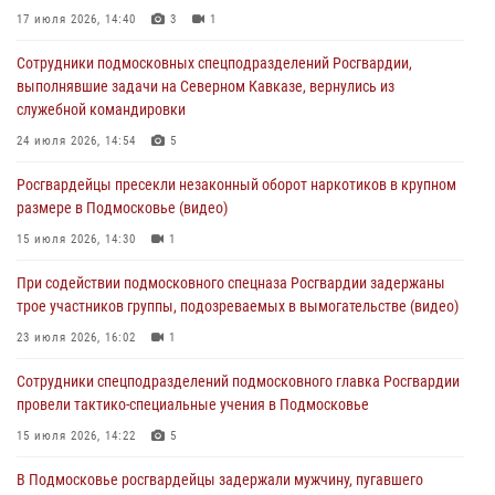
17 июля 2026, 14:40
3
1
05 августа 2026, 15:48
1
Сотрудники подмосковных спецподразделений Росгвардии,
Сотрудники спецподразделения подмосковного главка Росгвардии
выполнявшие задачи на Северном Кавказе, вернулись из
отработали навыки огневой подготовки на комплексных учениях
служебной командировки
04 августа 2026, 12:21
4
24 июля 2026, 14:54
5
За прошедший месяц росгвардейцы 7386 раз выезжали по
Росгвардейцы пресекли незаконный оборот наркотиков в крупном
сигналам «Тревога» с охраняемых объектов в Подмосковье
размере в Подмосковье (видео)
04 августа 2026, 12:15
15 июля 2026, 14:30
1
Росгвардейцы пресекли кражу из супермаркета в Подмосковье
При содействии подмосковного спецназа Росгвардии задержаны
(видео)
трое участников группы, подозреваемых в вымогательстве (видео)
03 августа 2026, 15:32
1
23 июля 2026, 16:02
1
Сотрудники спецподразделений подмосковного главка Росгвардии
провели тактико-специальные учения в Подмосковье
15 июля 2026, 14:22
5
В Подмосковье росгвардейцы задержали мужчину, пугавшего