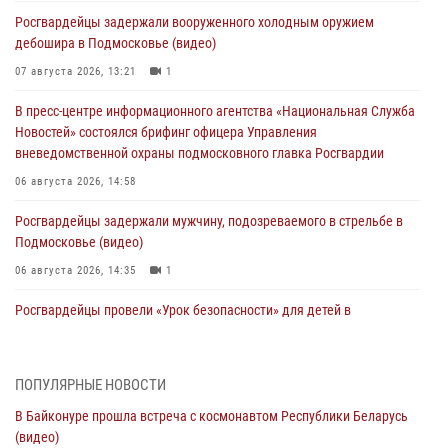
Росгвардейцы задержали вооруженного холодным оружием
дебошира в Подмосковье (видео)
07 августа 2026, 13:21
1
В пресс-центре информационного агентства «Национальная Служба
Новостей» состоялся брифинг офицера Управления
вневедомственной охраны подмосковного главка Росгвардии
06 августа 2026, 14:58
Росгвардейцы задержали мужчину, подозреваемого в стрельбе в
Подмосковье (видео)
06 августа 2026, 14:35
1
Росгвардейцы провели «Урок безопасности» для детей в
Подмосковье
05 августа 2026, 15:52
4
ПОПУЛЯРНЫЕ НОВОСТИ
При содействии подмосковного спецназа Росгвардии задержаны
В Байконуре прошла встреча с космонавтом Республики Беларусь
подозреваемые в организации незаконной миграции и
(видео)
изготовлении поддельных документов (видео)