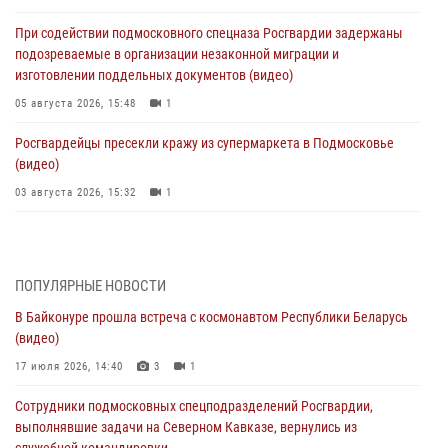
При содействии подмосковного спецназа Росгвардии задержаны
подозреваемые в организации незаконной миграции и
изготовлении поддельных документов (видео)
05 августа 2026, 15:48
1
Росгвардейцы пресекли кражу из супермаркета в Подмосковье
(видео)
03 августа 2026, 15:32
1
Росгвардейцы пресекли кражу сантехники, совершённую
«семейным подрядом» в Подмосковье (видео)
03 августа 2026, 15:08
1
ПОПУЛЯРНЫЕ НОВОСТИ
В Байконуре прошла встреча с космонавтом Республики Беларусь
В Подмосковье отметили годовщину со Дня образования ОМОН
(видео)
«Пересвет»
17 июля 2026, 14:40
3
1
02 августа 2026, 18:01
8
Сотрудники подмосковных спецподразделений Росгвардии,
Офицер подмосковного главка Росгвардии стал гостем эфира
выполнявшие задачи на Северном Кавказе, вернулись из
«Радио 1»
служебной командировки