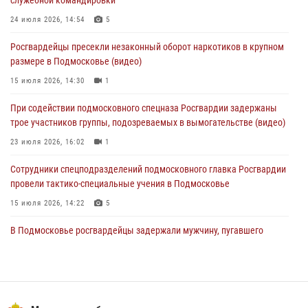
01 августа 2026, 17:57
24 июля 2026, 14:54
5
Росгвардейцы задержали рецидивиста, подозреваемого в краже на
Росгвардейцы пресекли незаконный оборот наркотиков в крупном
крупную сумму в Подмосковье
размере в Подмосковье (видео)
31 июля 2026, 13:00
15 июля 2026, 14:30
1
Росгвардейцы задержали подозреваемых в мошеннических
При содействии подмосковного спецназа Росгвардии задержаны
действиях в Подмосковье (видео)
трое участников группы, подозреваемых в вымогательстве (видео)
31 июля 2026, 09:00
23 июля 2026, 16:02
1
Сотрудники спецподразделений подмосковного главка Росгвардии
провели тактико-специальные учения в Подмосковье
15 июля 2026, 14:22
5
В Подмосковье росгвардейцы задержали мужчину, пугавшего
жильцов многоквартирного дома охотничьим карабином (видео)
16 июля 2026, 09:00
1
Росгвардейцы в Подмосковье задержали мужчину, находящегося в
федеральном розыске (видео)