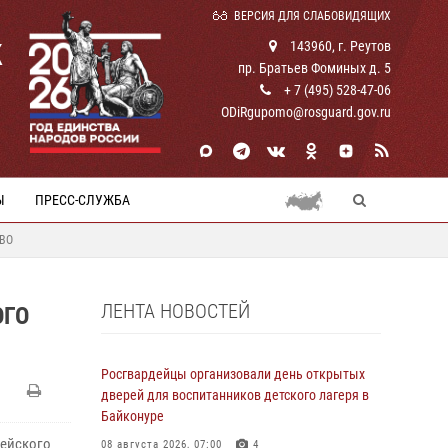
ВЕРСИЯ ДЛЯ СЛАБОВИДЯЩИХ
К
143960, г. Реутов
пр. Братьев Фоминых д. 5
+ 7 (495) 528-47-06
ODiRgupomo@rosguard.gov.ru
Ы
ПРЕСС-СЛУЖБА
СВО
ЛЕНТА НОВОСТЕЙ
ОГО
Росгвардейцы организовали день открытых
дверей для воспитанников детского лагеря в
Байконуре
дейского
08 августа 2026, 07:00
4