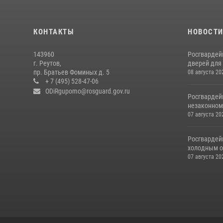
КОНТАКТЫ
НОВОСТ
143960
Росгвардей
г. Реутов,
дверей для 
пр. Братьев Фоминых д. 5
08 августа 20
+ 7 (495) 528-47-06
ODiRgupomo@rosguard.gov.ru
Росгвардей
незаконном 
07 августа 20
Росгвардей
холодным о
07 августа 20