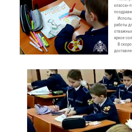
класса» 
поздрави
Использу
работы дл
отважных 
яркое со
В скором
доставле