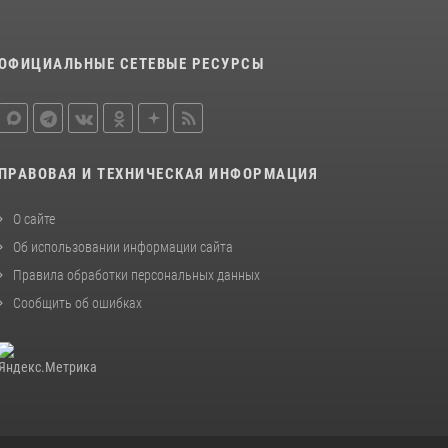
Росгвардейцы открыли свои двери для
школьников в Подмосковье
ОФИЦИАЛЬНЫЕ СЕТЕВЫЕ РЕСУРСЫ
18 июля 2026, 07:03
9
В подмосковном главке Росгвардии выявили
сильнейших сотрудников спецподразделений
в преодолении полосы препятствий со
ПРАВОВАЯ И ТЕХНИЧЕСКАЯ ИНФОРМАЦИЯ
стрельбой
14 июля 2026, 15:13
3
О сайте
Об использовании информации сайта
Правила обработки персональных данных
Сообщить об ошибках