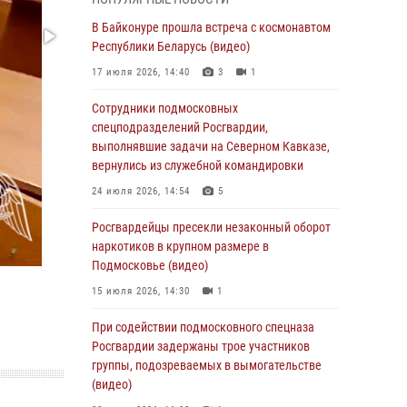
(видео)
В Байконуре прошла встреча с космонавтом
06 августа 2026, 14:35
1
Республики Беларусь (видео)
Росгвардейцы провели «Урок безопасности»
17 июля 2026, 14:40
3
1
для детей в Подмосковье
Сотрудники подмосковных
05 августа 2026, 15:52
4
спецподразделений Росгвардии,
При содействии подмосковного спецназа
выполнявшие задачи на Северном Кавказе,
Росгвардии задержаны подозреваемые в
вернулись из служебной командировки
организации незаконной миграции и
24 июля 2026, 14:54
5
изготовлении поддельных документов
(видео)
Росгвардейцы пресекли незаконный оборот
наркотиков в крупном размере в
05 августа 2026, 15:48
1
Подмосковье (видео)
Сотрудники спецподразделения
15 июля 2026, 14:30
1
подмосковного главка Росгвардии
отработали навыки огневой подготовки на
При содействии подмосковного спецназа
комплексных учениях
Росгвардии задержаны трое участников
группы, подозреваемых в вымогательстве
04 августа 2026, 12:21
4
(видео)
За прошедший месяц росгвардейцы 7386 раз