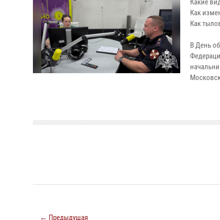
Какие ви
Как изме
Как тыло
В День о
Федерации
начальни
Московск
← Предыдущая