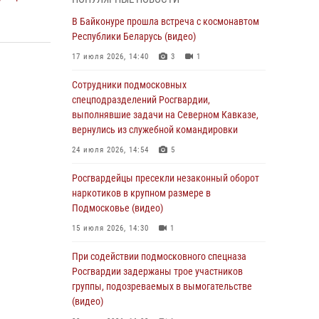
Офицер подмосковного главка Росгвардии
стал гостем эфира «Радио 1»
В Байконуре прошла встреча с космонавтом
Республики Беларусь (видео)
01 августа 2026, 17:57
17 июля 2026, 14:40
3
1
Росгвардейцы задержали рецидивиста,
подозреваемого в краже на крупную сумму в
Сотрудники подмосковных
Подмосковье
спецподразделений Росгвардии,
выполнявшие задачи на Северном Кавказе,
31 июля 2026, 13:00
вернулись из служебной командировки
Росгвардейцы задержали подозреваемых в
24 июля 2026, 14:54
5
мошеннических действиях в Подмосковье
(видео)
Росгвардейцы пресекли незаконный оборот
наркотиков в крупном размере в
31 июля 2026, 09:00
Подмосковье (видео)
В Главном управлении Росгвардии по
15 июля 2026, 14:30
1
Московской области состоялось
торжественное собрание, посвященное
При содействии подмосковного спецназа
юбилею образования региональной
Росгвардии задержаны трое участников
общественной организации ветеранов войск
группы, подозреваемых в вымогательстве
правопорядка (видео)
(видео)