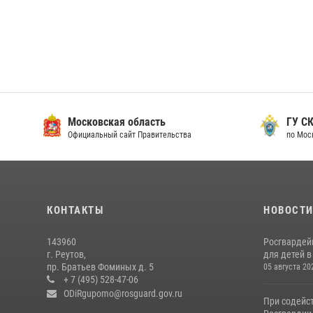
Московская область
ГУ СК
Официальный сайт Правительства
по Мос
КОНТАКТЫ
НОВОСТ
143960
Росгвардей
г. Реутов,
для детей 
пр. Братьев Фоминых д. 5
05 августа 20
+ 7 (495) 528-47-06
ODiRgupomo@rosguard.gov.ru
При содейс