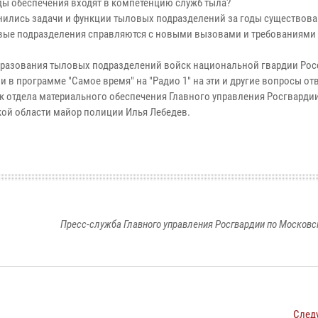
ды обеспечения входят в компетенцию служб тыла?
нились задачи и функции тыловых подразделений за годы существова
вые подразделения справляются с новыми вызовами и требованиями
бразования тыловых подразделений войск национальной гвардии Ро
 в программе "Самое время" на "Радио 1" на эти и другие вопросы от
к отдела материального обеспечения Главного управления Росгварди
ой области майор полиции Илья Лебедев.
Пресс-служба Главного управления Росгвардии по Московс
След