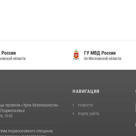
 России
ГУ МВД России
ковской области
по Московской области
И
НАВИГАЦИЯ
цы провели «Урок безопасности»
Новости
в Подмосковье
Карта сайта
26, 15:52
твии подмосковного спецназа