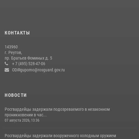
беспилотников в ДНР
22 июля 2026, 14:27
Росгвардейцы открыли свои двери для школьников в Подмосковье
18 июля 2026, 07:03
9
КОНТАКТЫ
В подмосковном главке Росгвардии выявили сильнейших
143960
сотрудников спецподразделений в преодолении полосы
г. Реутов,
препятствий со стрельбой
пр. Братьев Фоминых д. 5
+ 7 (495) 528-47-06
14 июля 2026, 15:13
3
ODiRgupomo@rosguard.gov.ru
НОВОСТИ
Росгвардейцы задержали подозреваемого в незаконном
проникновении в час...
07 августа 2026, 13:36
Росгвардейцы задержали вооруженного холодным оружием