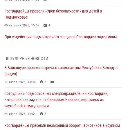
Росгвардейцы провели «Урок безопасности» для детей в
Подмосковье
05 августа 2026, 15:52
4
При содействии подмосковного спецназа Росгвардии задержаны
подозреваемые в организации незаконной миграции и
изготовлении поддельных документов (видео)
05 августа 2026, 15:48
1
ПОПУЛЯРНЫЕ НОВОСТИ
В Байконуре прошла встреча с космонавтом Республики Беларусь
Сотрудники спецподразделения подмосковного главка Росгвардии
(видео)
отработали навыки огневой подготовки на комплексных учениях
17 июля 2026, 14:40
3
1
04 августа 2026, 12:21
4
Сотрудники подмосковных спецподразделений Росгвардии,
За прошедший месяц росгвардейцы 7386 раз выезжали по
выполнявшие задачи на Северном Кавказе, вернулись из
сигналам «Тревога» с охраняемых объектов в Подмосковье
служебной командировки
04 августа 2026, 12:15
24 июля 2026, 14:54
5
Росгвардейцы пресекли кражу из супермаркета в Подмосковье
Росгвардейцы пресекли незаконный оборот наркотиков в крупном
(видео)