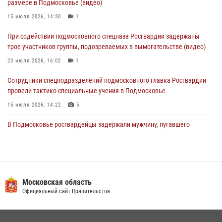
размере в Подмосковье (видео)
03 августа 2026, 15:32
1
15 июля 2026, 14:30
1
Росгвардейцы пресекли кражу сантехники, совершённую
При содействии подмосковного спецназа Росгвардии задержаны
«семейным подрядом» в Подмосковье (видео)
трое участников группы, подозреваемых в вымогательстве (видео)
03 августа 2026, 15:08
1
23 июля 2026, 16:02
1
Сотрудники спецподразделений подмосковного главка Росгвардии
провели тактико-специальные учения в Подмосковье
15 июля 2026, 14:22
5
В Подмосковье росгвардейцы задержали мужчину, пугавшего
жильцов многоквартирного дома охотничьим карабином (видео)
16 июля 2026, 09:00
1
Росгвардейцы в Подмосковье задержали мужчину, находящегося в
федеральном розыске (видео)
Московская область
Официальный сайт Правительства
22 июля 2026, 14:15
1
Росгвардейцы предотвратили массовый налет вражеских