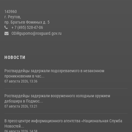
В подмосковном главке Росгвардии выявили сильнейших
143960
сотрудников спецподразделений в преодолении полосы
г. Реутов,
препятствий со стрельбой
пр. Братьев Фоминых д. 5
+ 7 (495) 528-47-06
14 июля 2026, 15:13
3
ODiRgupomo@rosguard.gov.ru
НОВОСТИ
Росгвардейцы задержали подозреваемого в незаконном
проникновении в час...
07 августа 2026, 13:36
Росгвардейцы задержали вооруженного холодным оружием
дебошира в Подмос...
07 августа 2026, 13:21
В пресс-центре информационного агентства «Национальная Служба
Новостей...
06 августа 2026, 14:58