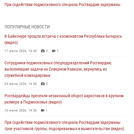
При содействии подмосковного спецназа Росгвардии задержаны
подозреваемые в организации незаконной миграции и
изготовлении поддельных документов (видео)
05 августа 2026, 15:48
1
ПОПУЛЯРНЫЕ НОВОСТИ
В Байконуре прошла встреча с космонавтом Республики Беларусь
Сотрудники спецподразделения подмосковного главка Росгвардии
(видео)
отработали навыки огневой подготовки на комплексных учениях
17 июля 2026, 14:40
3
1
04 августа 2026, 12:21
4
Сотрудники подмосковных спецподразделений Росгвардии,
За прошедший месяц росгвардейцы 7386 раз выезжали по
выполнявшие задачи на Северном Кавказе, вернулись из
сигналам «Тревога» с охраняемых объектов в Подмосковье
служебной командировки
04 августа 2026, 12:15
24 июля 2026, 14:54
5
Росгвардейцы пресекли кражу из супермаркета в Подмосковье
Росгвардейцы пресекли незаконный оборот наркотиков в крупном
(видео)
размере в Подмосковье (видео)
03 августа 2026, 15:32
1
15 июля 2026, 14:30
1
Росгвардейцы пресекли кражу сантехники, совершённую
При содействии подмосковного спецназа Росгвардии задержаны
«семейным подрядом» в Подмосковье (видео)
трое участников группы, подозреваемых в вымогательстве (видео)
03 августа 2026, 15:08
1