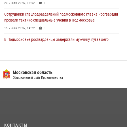
23 июля 2026, 16:02
1
Сотрудники спецподразделений подмосковного главка Росгвардии
провели тактико-специальные учения в Подмосковье
15 июля 2026, 14:22
5
В Подмосковье росгвардейцы задержали мужчину, пугавшего
жильцов многоквартирного дома охотничьим карабином (видео)
16 июля 2026, 09:00
1
Росгвардейцы в Подмосковье задержали мужчину, находящегося в
федеральном розыске (видео)
Московская область
Официальный сайт Правительства
22 июля 2026, 14:15
1
Росгвардейцы предотвратили массовый налет вражеских
беспилотников в ДНР
22 июля 2026, 14:27
Росгвардейцы открыли свои двери для школьников в Подмосковье
18 июля 2026, 07:03
9
КОНТАКТЫ