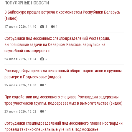
03 августа 2026, 15:08
1
ПОПУЛЯРНЫЕ НОВОСТИ
В Байконуре прошла встреча с космонавтом Республики Беларусь
В Подмосковье отметили годовщину со Дня образования ОМОН
(видео)
«Пересвет»
17 июля 2026, 14:40
3
1
02 августа 2026, 18:01
8
Сотрудники подмосковных спецподразделений Росгвардии,
Офицер подмосковного главка Росгвардии стал гостем эфира
выполнявшие задачи на Северном Кавказе, вернулись из
«Радио 1»
служебной командировки
01 августа 2026, 17:57
24 июля 2026, 14:54
5
Росгвардейцы задержали рецидивиста, подозреваемого в краже на
Росгвардейцы пресекли незаконный оборот наркотиков в крупном
крупную сумму в Подмосковье
размере в Подмосковье (видео)
31 июля 2026, 13:00
15 июля 2026, 14:30
1
Росгвардейцы задержали подозреваемых в мошеннических
При содействии подмосковного спецназа Росгвардии задержаны
действиях в Подмосковье (видео)
трое участников группы, подозреваемых в вымогательстве (видео)
31 июля 2026, 09:00
23 июля 2026, 16:02
1
Сотрудники спецподразделений подмосковного главка Росгвардии
провели тактико-специальные учения в Подмосковье