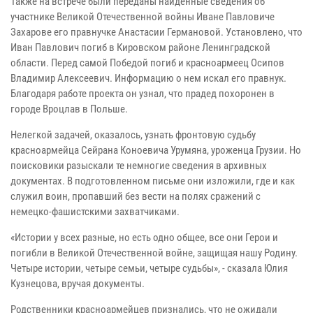
Также на встрече были переданы найденные сведения об
участнике Великой Отечественной войны Иване Павловиче
Захарове его правнучке Анастасии Германовой. Установлено, что
Иван Павлович погиб в Кировском районе Ленинградской
области. Перед самой Победой погиб и красноармеец Осипов
Владимир Алексеевич. Информацию о нем искал его правнук.
Благодаря работе проекта он узнал, что прадед похоронен в
городе Вроцлав в Польше.
Нелегкой задачей, оказалось, узнать фронтовую судьбу
красноармейца Сейрана Коноевича Урумяна, уроженца Грузии. Но
поисковики разыскали те немногие сведения в архивных
документах. В подготовленном письме они изложили, где и как
служил воин, пропавший без вести на полях сражений с
немецко-фашистскими захватчиками.
«Истории у всех разные, но есть одно общее, все они Герои и
погибли в Великой Отечественной войне, защищая нашу Родину.
Четыре истории, четыре семьи, четыре судьбы», - сказала Юлия
Кузнецова, вручая документы.
Родственники красноармейцев признались, что не ожидали