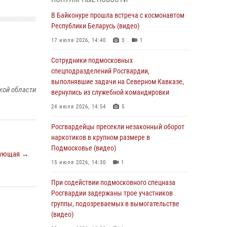
(видео)
В Байконуре прошла встреча с космонавтом
06 августа 2026, 14:35
1
Республики Беларусь (видео)
Росгвардейцы провели «Урок безопасности»
17 июля 2026, 14:40
3
1
для детей в Подмосковье
Сотрудники подмосковных
05 августа 2026, 15:52
4
спецподразделений Росгвардии,
При содействии подмосковного спецназа
выполнявшие задачи на Северном Кавказе,
кой области
Росгвардии задержаны подозреваемые в
вернулись из служебной командировки
организации незаконной миграции и
24 июля 2026, 14:54
5
изготовлении поддельных документов
(видео)
Росгвардейцы пресекли незаконный оборот
наркотиков в крупном размере в
05 августа 2026, 15:48
1
Подмосковье (видео)
ующая →
Сотрудники спецподразделения
15 июля 2026, 14:30
1
подмосковного главка Росгвардии
отработали навыки огневой подготовки на
При содействии подмосковного спецназа
комплексных учениях
Росгвардии задержаны трое участников
группы, подозреваемых в вымогательстве
04 августа 2026, 12:21
4
(видео)
За прошедший месяц росгвардейцы 7386 раз