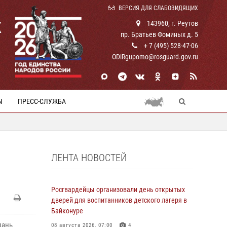
ВЕРСИЯ ДЛЯ СЛАБОВИДЯЩИХ
К
143960, г. Реутов
пр. Братьев Фоминых д. 5
+ 7 (495) 528-47-06
ODiRgupomo@rosguard.gov.ru
Ы
ПРЕСС-СЛУЖБА
ЛЕНТА НОВОСТЕЙ
Росгвардейцы организовали день открытых
дверей для воспитанников детского лагеря в
Байконуре
дань
08 августа 2026, 07:00
4