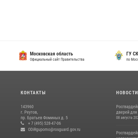
Московская область
ГУ СК
Официальный сайт Правительства
по Мос
КОНТАКТЫ
НОВОСТ
143960
Росгвардей
г. Реутов,
дверей для 
пр. Братьев Фоминых д. 5
08 августа 20
+ 7 (495) 528-47-06
ODiRgupomo@rosguard.gov.ru
Росгвардей