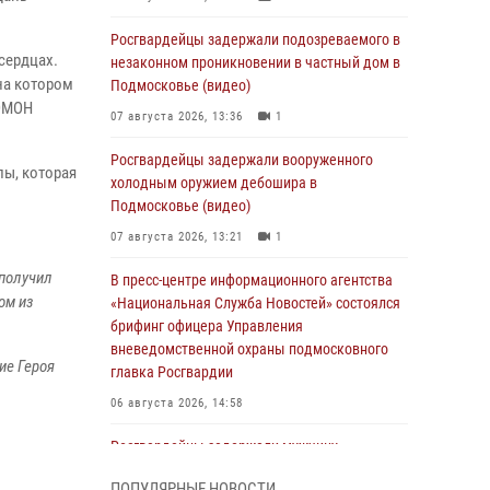
Росгвардейцы задержали подозреваемого в
сердцах.
незаконном проникновении в частный дом в
на котором
Подмосковье (видео)
 ОМОН
07 августа 2026, 13:36
1
Росгвардейцы задержали вооруженного
ы, которая
холодным оружием дебошира в
Подмосковье (видео)
07 августа 2026, 13:21
1
 получил
В пресс-центре информационного агентства
ом из
«Национальная Служба Новостей» состоялся
брифинг офицера Управления
вневедомственной охраны подмосковного
ие Героя
главка Росгвардии
06 августа 2026, 14:58
Росгвардейцы задержали мужчину,
подозреваемого в стрельбе в Подмосковье
ПОПУЛЯРНЫЕ НОВОСТИ