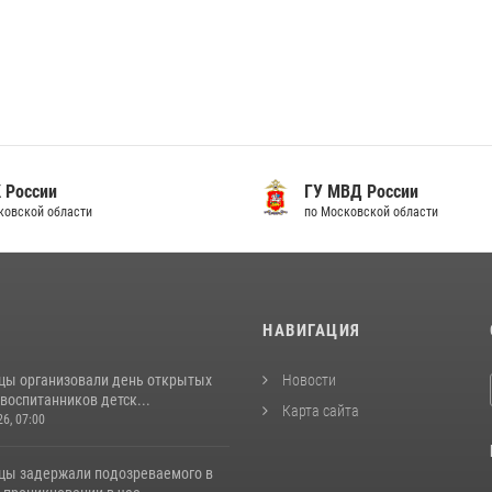
 России
ГУ МВД России
ковской области
по Московской области
И
НАВИГАЦИЯ
цы организовали день открытых
Новости
воспитанников детск...
Карта сайта
26, 07:00
цы задержали подозреваемого в