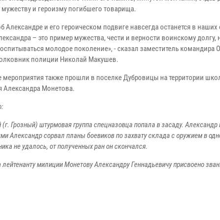
 мужеству и героизму погибшего товарища.
б Александре и его героическом подвиге навсегда останется в наших 
ександра – это пример мужества, чести и верности воинскому долгу, 
оспитываться молодое поколение», - сказал заместитель командира
полковник полиции Николай Макушев.
 мероприятия также прошли в поселке Дубровицы на территории школ
я Александра Монетова.
:
й (г. Грозный) штурмовая группа спецназовца попала в засаду. Александр
ми Александр сорвал планы боевиков по захвату склада с оружием в одн
ика не удалось, от полученных ран он скончался.
а лейтенанту милиции Монетову Александру Геннадьевичу присвоено зван