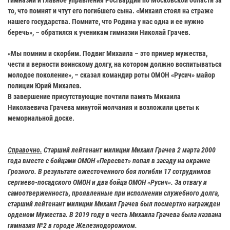
то, что помнят и чтут его погибшего сына. «Михаил стоял на страже
нашего государства. Помните, что Родина у нас одна и ее нужно
беречь», – обратился к ученикам гимназии Николай Грачев.
«Мы помним и скорбим. Подвиг Михаила – это пример мужества,
чести и верности воинскому долгу, на котором должно воспитываться
молодое поколение», – сказал командир роты ОМОН «Русич» майор
полиции Юрий Михалев.
В завершение присутствующие почтили память Михаила
Николаевича Грачева минутой молчания и возложили цветы к
мемориальной доске.
Справочно.
Старший лейтенант милиции Михаил Грачев 2 марта 2000
года вместе с бойцами ОМОН «Пересвет» попал в засаду на окраине
Грозного. В результате ожесточенного боя погибли 17 сотрудников
сергиево-посадского ОМОН и два бойца ОМОН «Русич». За отвагу и
самоотверженность, проявленные при исполнении служебного долга,
старший лейтенант милиции Михаил Грачев был посмертно награжден
орденом Мужества. В 2019 году в честь Михаила Грачева была названа
гимназия №2 в городе Железнодорожном.