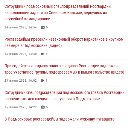
Сотрудники подмосковных спецподразделений Росгвардии,
Сотрудники спецподразделения подмосковного главка Росгвардии
выполнявшие задачи на Северном Кавказе, вернулись из
отработали навыки огневой подготовки на комплексных учениях
служебной командировки
04 августа 2026, 12:21
4
24 июля 2026, 14:54
5
За прошедший месяц росгвардейцы 7386 раз выезжали по
Росгвардейцы пресекли незаконный оборот наркотиков в крупном
сигналам «Тревога» с охраняемых объектов в Подмосковье
размере в Подмосковье (видео)
04 августа 2026, 12:15
15 июля 2026, 14:30
1
Росгвардейцы пресекли кражу из супермаркета в Подмосковье
При содействии подмосковного спецназа Росгвардии задержаны
(видео)
трое участников группы, подозреваемых в вымогательстве (видео)
03 августа 2026, 15:32
1
23 июля 2026, 16:02
1
Сотрудники спецподразделений подмосковного главка Росгвардии
провели тактико-специальные учения в Подмосковье
15 июля 2026, 14:22
5
В Подмосковье росгвардейцы задержали мужчину, пугавшего
жильцов многоквартирного дома охотничьим карабином (видео)
16 июля 2026, 09:00
1