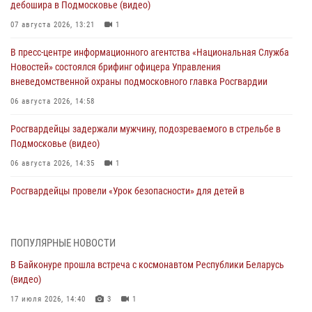
дебошира в Подмосковье (видео)
07 августа 2026, 13:21
1
В пресс-центре информационного агентства «Национальная Служба
Новостей» состоялся брифинг офицера Управления
вневедомственной охраны подмосковного главка Росгвардии
06 августа 2026, 14:58
Росгвардейцы задержали мужчину, подозреваемого в стрельбе в
Подмосковье (видео)
06 августа 2026, 14:35
1
Росгвардейцы провели «Урок безопасности» для детей в
Подмосковье
05 августа 2026, 15:52
4
ПОПУЛЯРНЫЕ НОВОСТИ
При содействии подмосковного спецназа Росгвардии задержаны
В Байконуре прошла встреча с космонавтом Республики Беларусь
подозреваемые в организации незаконной миграции и
(видео)
изготовлении поддельных документов (видео)
17 июля 2026, 14:40
3
1
05 августа 2026, 15:48
1