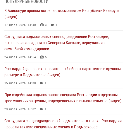
03 августа 2026, 15:08
1
ПОПУЛЯРНЫЕ НОВОСТИ
В Байконуре прошла встреча с космонавтом Республики Беларусь
В Подмосковье отметили годовщину со Дня образования ОМОН
(видео)
«Пересвет»
17 июля 2026, 14:40
3
1
02 августа 2026, 18:01
8
Сотрудники подмосковных спецподразделений Росгвардии,
Офицер подмосковного главка Росгвардии стал гостем эфира
выполнявшие задачи на Северном Кавказе, вернулись из
«Радио 1»
служебной командировки
01 августа 2026, 17:57
24 июля 2026, 14:54
5
Росгвардейцы задержали рецидивиста, подозреваемого в краже на
Росгвардейцы пресекли незаконный оборот наркотиков в крупном
крупную сумму в Подмосковье
размере в Подмосковье (видео)
31 июля 2026, 13:00
15 июля 2026, 14:30
1
Росгвардейцы задержали подозреваемых в мошеннических
При содействии подмосковного спецназа Росгвардии задержаны
действиях в Подмосковье (видео)
трое участников группы, подозреваемых в вымогательстве (видео)
31 июля 2026, 09:00
23 июля 2026, 16:02
1
Сотрудники спецподразделений подмосковного главка Росгвардии
провели тактико-специальные учения в Подмосковье