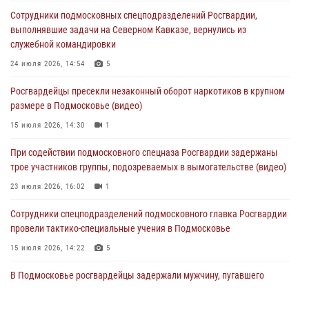
При содействии подмосковного спецназа Росгвардии задержаны
Сотрудники подмосковных спецподразделений Росгвардии,
подозреваемые в организации незаконной миграции и
выполнявшие задачи на Северном Кавказе, вернулись из
изготовлении поддельных документов (видео)
служебной командировки
05 августа 2026, 15:48
1
24 июля 2026, 14:54
5
Сотрудники спецподразделения подмосковного главка Росгвардии
Росгвардейцы пресекли незаконный оборот наркотиков в крупном
отработали навыки огневой подготовки на комплексных учениях
размере в Подмосковье (видео)
04 августа 2026, 12:21
4
15 июля 2026, 14:30
1
За прошедший месяц росгвардейцы 7386 раз выезжали по
При содействии подмосковного спецназа Росгвардии задержаны
сигналам «Тревога» с охраняемых объектов в Подмосковье
трое участников группы, подозреваемых в вымогательстве (видео)
04 августа 2026, 12:15
23 июля 2026, 16:02
1
Сотрудники спецподразделений подмосковного главка Росгвардии
провели тактико-специальные учения в Подмосковье
15 июля 2026, 14:22
5
В Подмосковье росгвардейцы задержали мужчину, пугавшего
жильцов многоквартирного дома охотничьим карабином (видео)