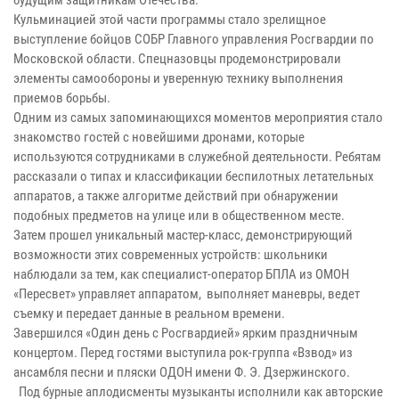
Кульминацией этой части программы стало зрелищное
выступление бойцов СОБР Главного управления Росгвардии по
Московской области. Спецназовцы продемонстрировали
элементы самообороны и уверенную технику выполнения
приемов борьбы.
Одним из самых запоминающихся моментов мероприятия стало
знакомство гостей с новейшими дронами, которые
используются сотрудниками в служебной деятельности. Ребятам
рассказали о типах и классификации беспилотных летательных
аппаратов, а также алгоритме действий при обнаружении
подобных предметов на улице или в общественном месте.
Затем прошел уникальный мастер-класс, демонстрирующий
возможности этих современных устройств: школьники
наблюдали за тем, как специалист-оператор БПЛА из ОМОН
«Пересвет» управляет аппаратом, выполняет маневры, ведет
съемку и передает данные в реальном времени.
Завершился «Один день с Росгвардией» ярким праздничным
концертом. Перед гостями выступила рок-группа «Взвод» из
ансамбля песни и пляски ОДОН имени Ф. Э. Дзержинского.
Под бурные аплодисменты музыканты исполнили как авторские