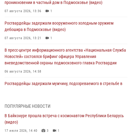
проникновении в частный дом в Подмосковье (видео)
07 августа 2026, 13:36
1
Росгвардейцы задержали вооруженного холодным оружием
дебошира в Подмосковье (видео)
07 августа 2026, 13:21
1
В пресс-центре информационного агентства «Национальная Служба
Новостей» состоялся брифинг офицера Управления
вневедомственной охраны подмосковного главка Росгвардии
06 августа 2026, 14:58
Росгвардейцы задержали мужчину, подозреваемого в стрельбе в
Подмосковье (видео)
06 августа 2026, 14:35
1
ПОПУЛЯРНЫЕ НОВОСТИ
Росгвардейцы провели «Урок безопасности» для детей в
В Байконуре прошла встреча с космонавтом Республики Беларусь
Подмосковье
(видео)
05 августа 2026, 15:52
4
17 июля 2026, 14:40
3
1