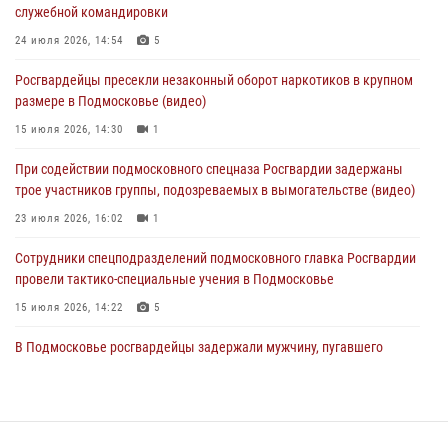
служебной командировки
04 августа 2026, 12:15
24 июля 2026, 14:54
5
Росгвардейцы пресекли кражу из супермаркета в Подмосковье
Росгвардейцы пресекли незаконный оборот наркотиков в крупном
(видео)
размере в Подмосковье (видео)
03 августа 2026, 15:32
1
15 июля 2026, 14:30
1
Росгвардейцы пресекли кражу сантехники, совершённую
При содействии подмосковного спецназа Росгвардии задержаны
«семейным подрядом» в Подмосковье (видео)
трое участников группы, подозреваемых в вымогательстве (видео)
03 августа 2026, 15:08
1
23 июля 2026, 16:02
1
Сотрудники спецподразделений подмосковного главка Росгвардии
провели тактико-специальные учения в Подмосковье
15 июля 2026, 14:22
5
В Подмосковье росгвардейцы задержали мужчину, пугавшего
жильцов многоквартирного дома охотничьим карабином (видео)
16 июля 2026, 09:00
1
Росгвардейцы в Подмосковье задержали мужчину, находящегося в