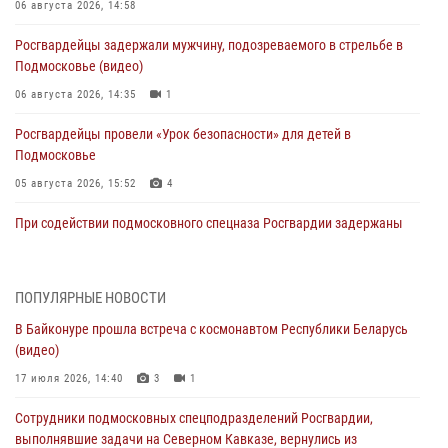
06 августа 2026, 14:58
Росгвардейцы задержали мужчину, подозреваемого в стрельбе в
Подмосковье (видео)
06 августа 2026, 14:35
1
Росгвардейцы провели «Урок безопасности» для детей в
Подмосковье
05 августа 2026, 15:52
4
При содействии подмосковного спецназа Росгвардии задержаны
подозреваемые в организации незаконной миграции и
изготовлении поддельных документов (видео)
05 августа 2026, 15:48
1
ПОПУЛЯРНЫЕ НОВОСТИ
В Байконуре прошла встреча с космонавтом Республики Беларусь
Сотрудники спецподразделения подмосковного главка Росгвардии
(видео)
отработали навыки огневой подготовки на комплексных учениях
17 июля 2026, 14:40
3
1
04 августа 2026, 12:21
4
Сотрудники подмосковных спецподразделений Росгвардии,
За прошедший месяц росгвардейцы 7386 раз выезжали по
выполнявшие задачи на Северном Кавказе, вернулись из
сигналам «Тревога» с охраняемых объектов в Подмосковье