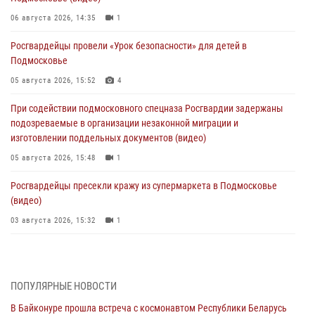
06 августа 2026, 14:35
1
Росгвардейцы провели «Урок безопасности» для детей в
Подмосковье
05 августа 2026, 15:52
4
При содействии подмосковного спецназа Росгвардии задержаны
подозреваемые в организации незаконной миграции и
изготовлении поддельных документов (видео)
05 августа 2026, 15:48
1
Росгвардейцы пресекли кражу из супермаркета в Подмосковье
(видео)
03 августа 2026, 15:32
1
Росгвардейцы пресекли кражу сантехники, совершённую
«семейным подрядом» в Подмосковье (видео)
03 августа 2026, 15:08
1
ПОПУЛЯРНЫЕ НОВОСТИ
В Байконуре прошла встреча с космонавтом Республики Беларусь
В Подмосковье отметили годовщину со Дня образования ОМОН