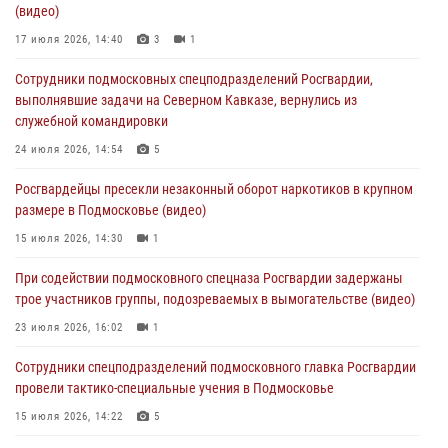
(видео)
«Пересвет»
17 июля 2026, 14:40
3
1
02 августа 2026, 18:01
8
Сотрудники подмосковных спецподразделений Росгвардии,
Офицер подмосковного главка Росгвардии стал гостем эфира
выполнявшие задачи на Северном Кавказе, вернулись из
«Радио 1»
служебной командировки
01 августа 2026, 17:57
24 июля 2026, 14:54
5
Росгвардейцы задержали рецидивиста, подозреваемого в краже на
Росгвардейцы пресекли незаконный оборот наркотиков в крупном
крупную сумму в Подмосковье
размере в Подмосковье (видео)
31 июля 2026, 13:00
15 июля 2026, 14:30
1
Росгвардейцы задержали подозреваемых в мошеннических
При содействии подмосковного спецназа Росгвардии задержаны
действиях в Подмосковье (видео)
трое участников группы, подозреваемых в вымогательстве (видео)
31 июля 2026, 09:00
23 июля 2026, 16:02
1
Сотрудники спецподразделений подмосковного главка Росгвардии
провели тактико-специальные учения в Подмосковье
15 июля 2026, 14:22
5