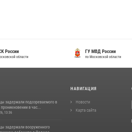
 России
ГУ МВД России
ковской области
по Московской области
И
НАВИГАЦИЯ
цы задержали подозреваемого в
Новости
проникновении в час...
Карта сайта
26, 13:36
цы задержали вооруженного