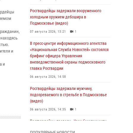
Росгвардейцы задержали вооруженного
ардейцы
холодным оружием дебошира в
няемом
Подмосковье (видео)
гражданин,
07 августа 2026, 13:21
1
 находясь
В пресс-центре информационного агентства
стью.
«Национальная Служба Новостей» состоялся
ителя и
брифинг офицера Управления
вневедомственной охраны подмосковного
а и
главка Росгвардии
06 августа 2026, 14:58
Росгвардейцы задержали мужчину,
подозреваемого в стрельбе в Подмосковье
(видео)
06 августа 2026, 14:35
1
Росгвардейцы провели «Урок безопасности»
для детей в Подмосковье
ПОПУЛЯРНЫЕ НОВОСТИ