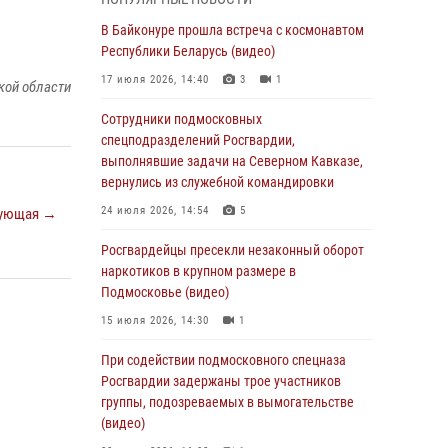
05 августа 2026, 15:52
4
В Байконуре прошла встреча с космонавтом
При содействии подмосковного спецназа
Республики Беларусь (видео)
Росгвардии задержаны подозреваемые в
17 июля 2026, 14:40
3
1
кой области
организации незаконной миграции и
изготовлении поддельных документов
Сотрудники подмосковных
(видео)
спецподразделений Росгвардии,
выполнявшие задачи на Северном Кавказе,
05 августа 2026, 15:48
1
вернулись из служебной командировки
Сотрудники спецподразделения
24 июля 2026, 14:54
5
ующая →
подмосковного главка Росгвардии
отработали навыки огневой подготовки на
Росгвардейцы пресекли незаконный оборот
комплексных учениях
наркотиков в крупном размере в
Подмосковье (видео)
04 августа 2026, 12:21
4
15 июля 2026, 14:30
1
За прошедший месяц росгвардейцы 7386 раз
выезжали по сигналам «Тревога» с
При содействии подмосковного спецназа
охраняемых объектов в Подмосковье
Росгвардии задержаны трое участников
группы, подозреваемых в вымогательстве
04 августа 2026, 12:15
(видео)
Росгвардейцы пресекли кражу из