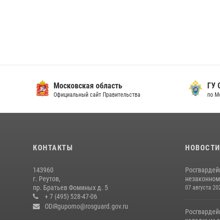
Московская область
ГУ СК
Официальный сайт Правительства
по Мос
КОНТАКТЫ
НОВОСТ
143960
Росгвардей
г. Реутов,
незаконном 
пр. Братьев Фоминых д. 5
07 августа 20
+ 7 (495) 528-47-06
ODiRgupomo@rosguard.gov.ru
Росгвардей