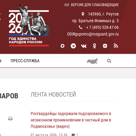
ВЕРСИЯ ДЛЯ СЛАБОВИДЯЩИХ
К
143960, г. Реутов
пр. Братьев Фоминых д. 5
+ 7 (495) 528-47-06
ODiRgupomo@rosguard.gov.ru
Ы
ПРЕСС-СЛУЖБА
ЛЕНТА НОВОСТЕЙ
ВАРОВ
Росгвардейцы задержали подозреваемого в
незаконном проникновении в частный дом в
Подмосковье (видео)
в
07 августа 2026, 13:36
1