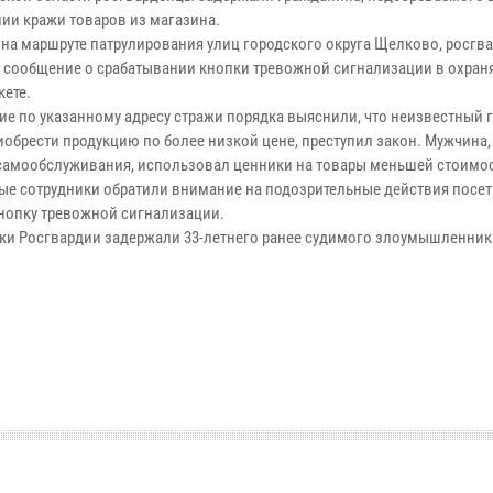
ии кражи товаров из магазина.
 на маршруте патрулирования улиц городского округа Щелково, росгв
 сообщение о срабатывании кнопки тревожной сигнализации в охра
кете.
е по указанному адресу стражи порядка выяснили, что неизвестный 
иобрести продукцию по более низкой цене, преступил закон. Мужчина,
 самообслуживания, использовал ценники на товары меньшей стоимо
ые сотрудники обратили внимание на подозрительные действия посет
нопку тревожной сигнализации.
ки Росгвардии задержали 33-летнего ранее судимого злоумышленник