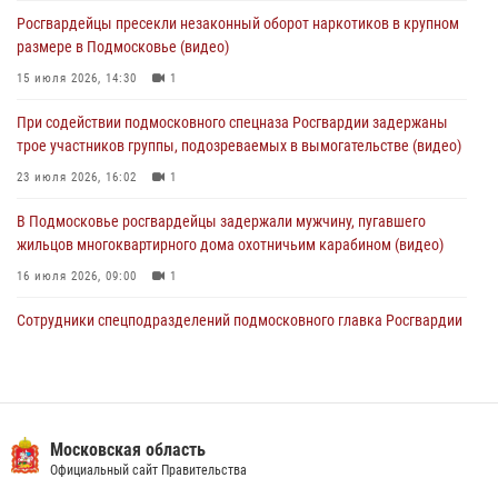
Росгвардейцы задержали рецидивиста, подозреваемого в краже на
Росгвардейцы пресекли незаконный оборот наркотиков в крупном
крупную сумму в Подмосковье
размере в Подмосковье (видео)
31 июля 2026, 13:00
15 июля 2026, 14:30
1
Росгвардейцы задержали подозреваемых в мошеннических
При содействии подмосковного спецназа Росгвардии задержаны
действиях в Подмосковье (видео)
трое участников группы, подозреваемых в вымогательстве (видео)
31 июля 2026, 09:00
23 июля 2026, 16:02
1
В Подмосковье росгвардейцы задержали мужчину, пугавшего
жильцов многоквартирного дома охотничьим карабином (видео)
16 июля 2026, 09:00
1
Сотрудники спецподразделений подмосковного главка Росгвардии
провели тактико-специальные учения в Подмосковье
15 июля 2026, 14:22
5
Росгвардейцы в Подмосковье задержали мужчину, находящегося в
федеральном розыске (видео)
Московская область
Официальный сайт Правительства
22 июля 2026, 14:15
1