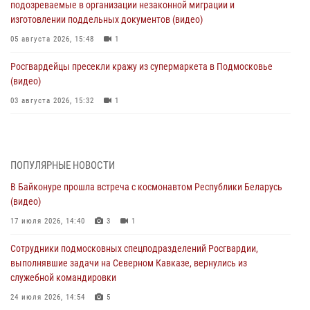
подозреваемые в организации незаконной миграции и
изготовлении поддельных документов (видео)
05 августа 2026, 15:48
1
Росгвардейцы пресекли кражу из супермаркета в Подмосковье
(видео)
03 августа 2026, 15:32
1
Росгвардейцы пресекли кражу сантехники, совершённую
«семейным подрядом» в Подмосковье (видео)
03 августа 2026, 15:08
1
ПОПУЛЯРНЫЕ НОВОСТИ
В Байконуре прошла встреча с космонавтом Республики Беларусь
В Подмосковье отметили годовщину со Дня образования ОМОН
(видео)
«Пересвет»
17 июля 2026, 14:40
3
1
02 августа 2026, 18:01
8
Сотрудники подмосковных спецподразделений Росгвардии,
Офицер подмосковного главка Росгвардии стал гостем эфира
выполнявшие задачи на Северном Кавказе, вернулись из
«Радио 1»
служебной командировки
01 августа 2026, 17:57
24 июля 2026, 14:54
5