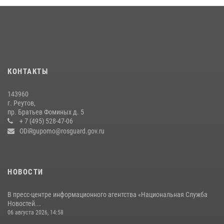
Росгвардейцы предотвратили массовый налет вражеских
беспилотников в ДНР
22 июля 2026, 14:27
Росгвардейцы открыли свои двери для школьников в Подмосковье
18 июля 2026, 07:03
9
КОНТАКТЫ
В подмосковном главке Росгвардии выявили сильнейших
143960
сотрудников спецподразделений в преодолении полосы
г. Реутов,
препятствий со стрельбой
пр. Братьев Фоминых д. 5
+ 7 (495) 528-47-06
14 июля 2026, 15:13
3
ODiRgupomo@rosguard.gov.ru
НОВОСТИ
В пресс-центре информационного агентства «Национальная Служба
Новостей...
06 августа 2026, 14:58