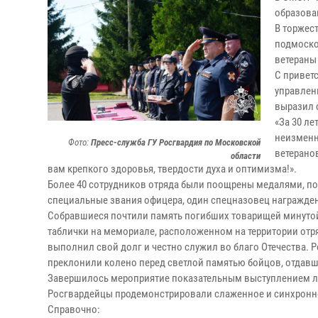
образова
В торжес
подмоско
ветераны
С привет
управлен
выразил 
«За 30 л
неизменн
Фото:
Пресс-служба ГУ Росгвардия по Московской
ветерано
области
вам крепкого здоровья, твердости духа и оптимизма!».
Более 40 сотрудников отряда были поощрены медалями, п
специальные звания офицера, один спецназовец награжден
Собравшиеся почтили память погибших товарищей минутой
таблички на мемориале, расположенном на территории отря
выполнил свой долг и честно служил во благо Отечества.
преклонили колено перед светлой памятью бойцов, отдавш
Завершилось мероприятие показательным выступлением ли
Росгвардейцы продемонстрировали слаженное и синхронн
Справочно: