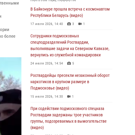
(видео)
рственными
В Байконуре прошла встреча с космонавтом
06 августа 2026, 14:35
1
Республики Беларусь (видео)
и
Росгвардейцы провели «Урок безопасности»
17 июля 2026, 14:40
3
1
для детей в Подмосковье
тории
но более
Сотрудники подмосковных
05 августа 2026, 15:52
4
спецподразделений Росгвардии,
При содействии подмосковного спецназа
выполнявшие задачи на Северном Кавказе,
Росгвардии задержаны подозреваемые в
вернулись из служебной командировки
организации незаконной миграции и
24 июля 2026, 14:54
5
изготовлении поддельных документов
(видео)
Росгвардейцы пресекли незаконный оборот
наркотиков в крупном размере в
05 августа 2026, 15:48
1
Подмосковье (видео)
Сотрудники спецподразделения
15 июля 2026, 14:30
1
подмосковного главка Росгвардии
отработали навыки огневой подготовки на
При содействии подмосковного спецназа
комплексных учениях
Росгвардии задержаны трое участников
группы, подозреваемых в вымогательстве
04 августа 2026, 12:21
4
(видео)
За прошедший месяц росгвардейцы 7386 раз