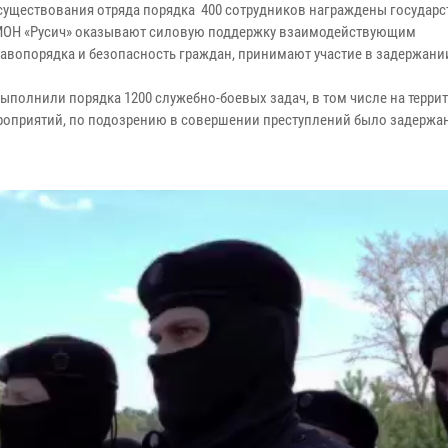
ю существования отряда порядка 400 сотрудников награждены госуда
ОМОН «Русич» оказывают силовую поддержку взаимодействующим
авопорядка и безопасность граждан, принимают участие в задержани
выполнили порядка 1200 служебно-боевых задач, в том числе на терри
ероприятий, по подозрению в совершении преступлений было задержа