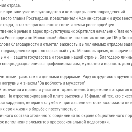
ния отряда.
тве приняли участие руководство и командиры спецподразделений
вного главка Росгвардии, представители Администрации и духовенст
 отряда, а также приглашенные гости и семьи росгвардейцев.
ственной речью в адрес присутствующих обратился начальник Главног
ия Росгвардии по Московской области полковник полиции Пётр Зоро
слова благодарности и отметил важность, выполняемых отрядом зада
ет подразделение прошло серьезный путь. Менялось время, но задачи 
ыми — защита государства и граждан нашей страны. Благодарю личны
в спецподразделения за профессионализм, мужество и верность долг
очетными грамотами и ценными подарками. Ряду сотрудников вручен
 нагрудным знаком "За доблесть и мужество".
 молчания и приняли участие в торжественной церемонии открытия 
да. На отреставрированной плите высечены 16 фамилий тех, кто с чес
 Росгвардейцы, ветераны службы и приглашенные гости возложили цве
их свои жизни в борьбе с преступностью.
чного состава столичного соединения по охране общественного пор
ое исполнение элементов профессиональной подготовки.