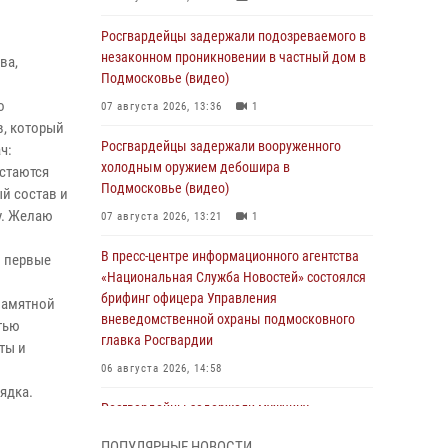
Росгвардейцы задержали подозреваемого в
незаконном проникновении в частный дом в
ва,
Подмосковье (видео)
о
07 августа 2026, 13:36
1
в, который
Росгвардейцы задержали вооруженного
ч:
холодным оружием дебошира в
остаются
Подмосковье (видео)
й состав и
у. Желаю
07 августа 2026, 13:21
1
В пресс-центре информационного агентства
ы первые
«Национальная Служба Новостей» состоялся
брифинг офицера Управления
памятной
вневедомственной охраны подмосковного
тью
главка Росгвардии
ты и
06 августа 2026, 14:58
ядка.
Росгвардейцы задержали мужчину,
подозреваемого в стрельбе в Подмосковье
ПОПУЛЯРНЫЕ НОВОСТИ