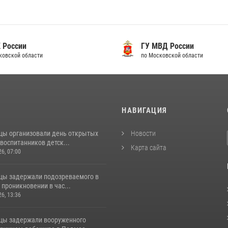
 России
ГУ МВД России
ковской области
по Московской области
И
НАВИГАЦИЯ
цы организовали день открытых
Новости
воспитанников детск...
Карта сайта
26, 07:00
цы задержали подозреваемого в
проникновении в час...
26, 13:36
цы задержали вооруженного