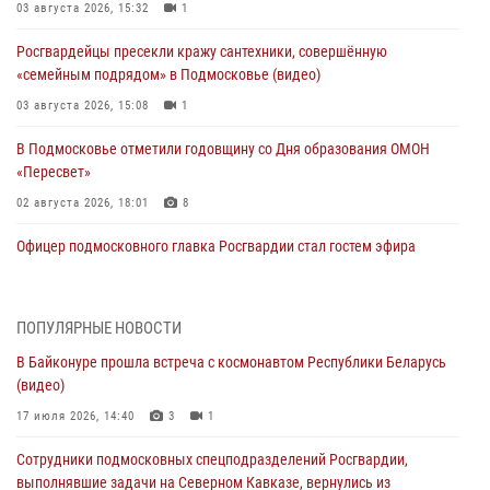
03 августа 2026, 15:32
1
Росгвардейцы пресекли кражу сантехники, совершённую
«семейным подрядом» в Подмосковье (видео)
03 августа 2026, 15:08
1
В Подмосковье отметили годовщину со Дня образования ОМОН
«Пересвет»
02 августа 2026, 18:01
8
Офицер подмосковного главка Росгвардии стал гостем эфира
«Радио 1»
01 августа 2026, 17:57
ПОПУЛЯРНЫЕ НОВОСТИ
Росгвардейцы задержали рецидивиста, подозреваемого в краже на
В Байконуре прошла встреча с космонавтом Республики Беларусь
крупную сумму в Подмосковье
(видео)
31 июля 2026, 13:00
17 июля 2026, 14:40
3
1
Росгвардейцы задержали подозреваемых в мошеннических
Сотрудники подмосковных спецподразделений Росгвардии,
действиях в Подмосковье (видео)
выполнявшие задачи на Северном Кавказе, вернулись из