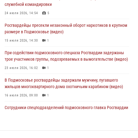
31 июля 2026, 09:00
служебной командировки
В Главном управлении Росгвардии по Московской области
24 июля 2026, 14:54
5
состоялось торжественное собрание, посвященное юбилею
Росгвардейцы пресекли незаконный оборот наркотиков в крупном
образования региональной общественной организации ветеранов
размере в Подмосковье (видео)
войск правопорядка (видео)
15 июля 2026, 14:30
1
30 июля 2026, 13:00
5
1
При содействии подмосковного спецназа Росгвардии задержаны
Росгвардейцы задержали нетрезвую автоледи в Подмосковье
трое участников группы, подозреваемых в вымогательстве (видео)
30 июля 2026, 08:00
1
23 июля 2026, 16:02
1
В Подмосковье росгвардейцы задержали мужчину, пугавшего
жильцов многоквартирного дома охотничьим карабином (видео)
16 июля 2026, 09:00
1
Сотрудники спецподразделений подмосковного главка Росгвардии
провели тактико-специальные учения в Подмосковье
15 июля 2026, 14:22
5
Росгвардейцы в Подмосковье задержали мужчину, находящегося в