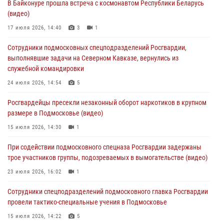
В Байконуре прошла встреча с космонавтом Республики Беларусь
подозреваемые в организации незаконной миграции и
(видео)
изготовлении поддельных документов (видео)
17 июля 2026, 14:40
3
1
05 августа 2026, 15:48
1
Сотрудники подмосковных спецподразделений Росгвардии,
Сотрудники спецподразделения подмосковного главка Росгвардии
выполнявшие задачи на Северном Кавказе, вернулись из
отработали навыки огневой подготовки на комплексных учениях
служебной командировки
04 августа 2026, 12:21
4
24 июля 2026, 14:54
5
За прошедший месяц росгвардейцы 7386 раз выезжали по
Росгвардейцы пресекли незаконный оборот наркотиков в крупном
сигналам «Тревога» с охраняемых объектов в Подмосковье
размере в Подмосковье (видео)
04 августа 2026, 12:15
15 июля 2026, 14:30
1
Росгвардейцы пресекли кражу из супермаркета в Подмосковье
При содействии подмосковного спецназа Росгвардии задержаны
(видео)
трое участников группы, подозреваемых в вымогательстве (видео)
03 августа 2026, 15:32
1
23 июля 2026, 16:02
1
Сотрудники спецподразделений подмосковного главка Росгвардии
провели тактико-специальные учения в Подмосковье
15 июля 2026, 14:22
5