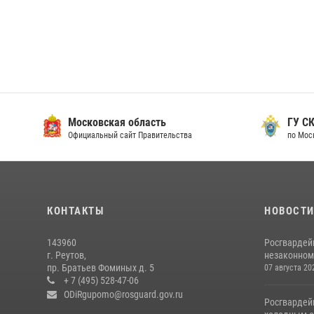
Московская область
ГУ СК
Официальный сайт Правительства
по Мос
КОНТАКТЫ
НОВОСТ
143960
Росгвардей
г. Реутов,
незаконном 
пр. Братьев Фоминых д. 5
07 августа 20
+ 7 (495) 528-47-06
ODiRgupomo@rosguard.gov.ru
Росгвардей