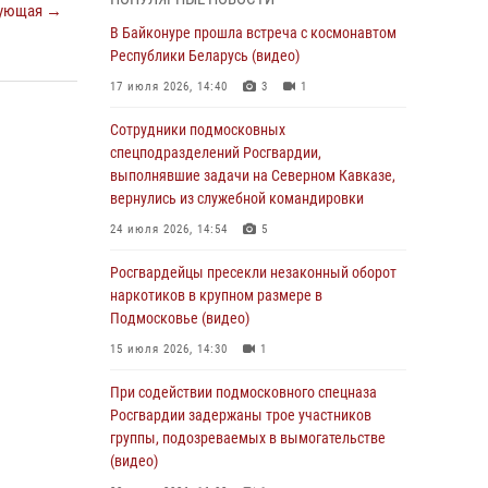
ующая →
05 августа 2026, 15:52
4
В Байконуре прошла встреча с космонавтом
При содействии подмосковного спецназа
Республики Беларусь (видео)
Росгвардии задержаны подозреваемые в
17 июля 2026, 14:40
3
1
организации незаконной миграции и
изготовлении поддельных документов
Сотрудники подмосковных
(видео)
спецподразделений Росгвардии,
выполнявшие задачи на Северном Кавказе,
05 августа 2026, 15:48
1
вернулись из служебной командировки
Сотрудники спецподразделения
24 июля 2026, 14:54
5
подмосковного главка Росгвардии
отработали навыки огневой подготовки на
Росгвардейцы пресекли незаконный оборот
комплексных учениях
наркотиков в крупном размере в
Подмосковье (видео)
04 августа 2026, 12:21
4
15 июля 2026, 14:30
1
За прошедший месяц росгвардейцы 7386 раз
выезжали по сигналам «Тревога» с
При содействии подмосковного спецназа
охраняемых объектов в Подмосковье
Росгвардии задержаны трое участников
группы, подозреваемых в вымогательстве
04 августа 2026, 12:15
(видео)
Росгвардейцы пресекли кражу из