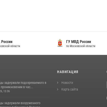
 России
ГУ МВД России
ковской области
по Московской области
И
НАВИГАЦИЯ
цы задержали подозреваемого в
Новости
проникновении в час...
Карта сайта
26, 13:36
цы задержали вооруженного