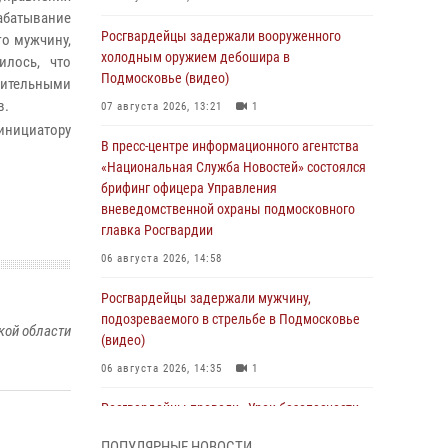
батывание
Росгвардейцы задержали вооруженного
го мужчину,
холодным оружием дебошира в
илось, что
Подмосковье (видео)
нительными
в.
07 августа 2026, 13:21
1
 инициатору
В пресс-центре информационного агентства
«Национальная Служба Новостей» состоялся
брифинг офицера Управления
вневедомственной охраны подмосковного
главка Росгвардии
06 августа 2026, 14:58
Росгвардейцы задержали мужчину,
подозреваемого в стрельбе в Подмосковье
кой области
(видео)
06 августа 2026, 14:35
1
Росгвардейцы провели «Урок безопасности»
для детей в Подмосковье
ПОПУЛЯРНЫЕ НОВОСТИ