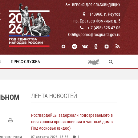
ВЕРСИЯ ДЛЯ СЛАБОВИДЯЩИХ
К
143960, г. Реутов
пр. Братьев Фоминых д. 5
+ 7 (495) 528-47-06
ODiRgupomo@rosguard.gov.ru
Ы
ПРЕСС-СЛУЖБА
ЛЕНТА НОВОСТЕЙ
ЛЬНОМ
Росгвардейцы задержали подозреваемого в
незаконном проникновении в частный дом в
Подмосковье (видео)
правления
07 августа 2026, 13:36
1