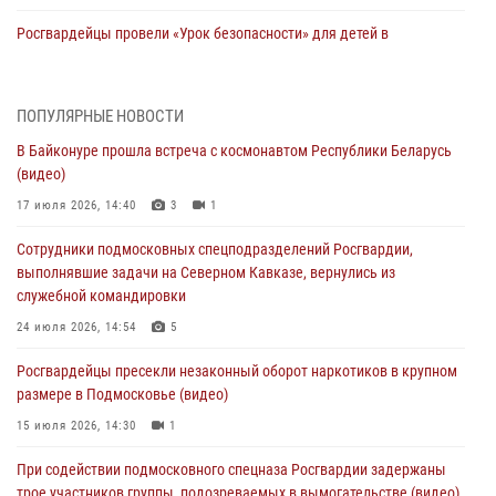
Росгвардейцы провели «Урок безопасности» для детей в
Подмосковье
05 августа 2026, 15:52
4
ПОПУЛЯРНЫЕ НОВОСТИ
При содействии подмосковного спецназа Росгвардии задержаны
В Байконуре прошла встреча с космонавтом Республики Беларусь
подозреваемые в организации незаконной миграции и
(видео)
изготовлении поддельных документов (видео)
17 июля 2026, 14:40
3
1
05 августа 2026, 15:48
1
Сотрудники подмосковных спецподразделений Росгвардии,
Сотрудники спецподразделения подмосковного главка Росгвардии
выполнявшие задачи на Северном Кавказе, вернулись из
отработали навыки огневой подготовки на комплексных учениях
служебной командировки
04 августа 2026, 12:21
4
24 июля 2026, 14:54
5
За прошедший месяц росгвардейцы 7386 раз выезжали по
Росгвардейцы пресекли незаконный оборот наркотиков в крупном
сигналам «Тревога» с охраняемых объектов в Подмосковье
размере в Подмосковье (видео)
04 августа 2026, 12:15
15 июля 2026, 14:30
1
Росгвардейцы пресекли кражу из супермаркета в Подмосковье
При содействии подмосковного спецназа Росгвардии задержаны
(видео)
трое участников группы, подозреваемых в вымогательстве (видео)