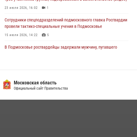
03 августа 2026, 15:32
1
23 июля 2026, 16:02
1
Сотрудники спецподразделений подмосковного главка Росгвардии
провели тактико-специальные учения в Подмосковье
15 июля 2026, 14:22
5
В Подмосковье росгвардейцы задержали мужчину, пугавшего
жильцов многоквартирного дома охотничьим карабином (видео)
16 июля 2026, 09:00
1
Росгвардейцы в Подмосковье задержали мужчину, находящегося в
федеральном розыске (видео)
Московская область
Официальный сайт Правительства
22 июля 2026, 14:15
1
Росгвардейцы предотвратили массовый налет вражеских
беспилотников в ДНР
22 июля 2026, 14:27
Росгвардейцы открыли свои двери для школьников в Подмосковье