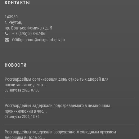
18 июля 2026, 07:03
9
КОНТАКТЫ
В подмосковном главке Росгвардии выявили сильнейших
143960
сотрудников спецподразделений в преодолении полосы
г. Реутов,
препятствий со стрельбой
пр. Братьев Фоминых д. 5
+ 7 (495) 528-47-06
14 июля 2026, 15:13
3
ODiRgupomo@rosguard.gov.ru
НОВОСТИ
Росгвардейцы организовали день открытых дверей для
воспитанников детск...
08 августа 2026, 07:00
Росгвардейцы задержали подозреваемого в незаконном
проникновении в час...
07 августа 2026, 13:36
Росгвардейцы задержали вооруженного холодным оружием
дебошира в Подмос...