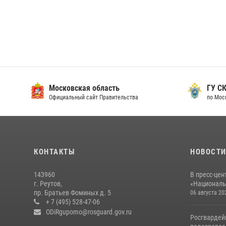
Московская область
ГУ СК
Официальный сайт Правительства
по Мос
КОНТАКТЫ
НОВОСТ
143960
В пресс-цен
г. Реутов,
«Националь
пр. Братьев Фоминых д. 5
06 августа 20
+ 7 (495) 528-47-06
ODiRgupomo@rosguard.gov.ru
Росгвардей