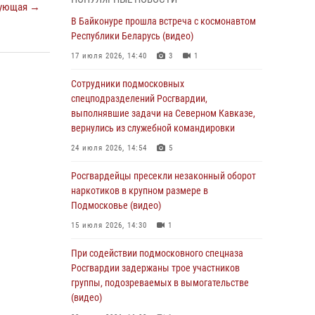
подмосковного главка Росгвардии
ующая →
отработали навыки огневой подготовки на
В Байконуре прошла встреча с космонавтом
комплексных учениях
Республики Беларусь (видео)
04 августа 2026, 12:21
4
17 июля 2026, 14:40
3
1
За прошедший месяц росгвардейцы 7386 раз
Сотрудники подмосковных
выезжали по сигналам «Тревога» с
спецподразделений Росгвардии,
охраняемых объектов в Подмосковье
выполнявшие задачи на Северном Кавказе,
вернулись из служебной командировки
04 августа 2026, 12:15
24 июля 2026, 14:54
5
Росгвардейцы пресекли кражу из
супермаркета в Подмосковье (видео)
Росгвардейцы пресекли незаконный оборот
наркотиков в крупном размере в
03 августа 2026, 15:32
1
Подмосковье (видео)
Росгвардейцы пресекли кражу сантехники,
15 июля 2026, 14:30
1
совершённую «семейным подрядом» в
Подмосковье (видео)
При содействии подмосковного спецназа
Росгвардии задержаны трое участников
03 августа 2026, 15:08
1
группы, подозреваемых в вымогательстве
В Подмосковье отметили годовщину со Дня
(видео)
образования ОМОН «Пересвет»