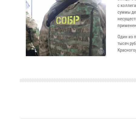
с коллег
суммы де
несущест
применен
Один из 
тысяч ру
Красного