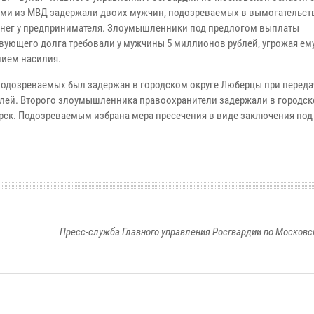
ами из МВД задержали двоих мужчин, подозреваемых в вымогательст
нег у предпринимателя. Злоумышленники под предлогом выплаты
вующего долга требовали у мужчины 5 миллионов рублей, угрожая ем
ием насилия.
подозреваемых был задержан в городском округе Люберцы при переда
блей. Второго злоумышленника правоохранители задержали в городск
рск. Подозреваемым избрана мера пресечения в виде заключения под 
Пресс-служба Главного управления Росгвардии по Московс