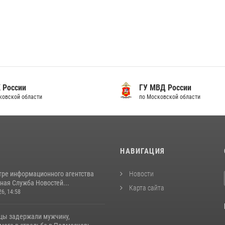
 России
ГУ МВД России
ковской области
по Московской области
И
НАВИГАЦИЯ
тре информационного агентства
Новости
ная Служба Новостей...
Карта сайта
26, 14:58
цы задержали мужчину,