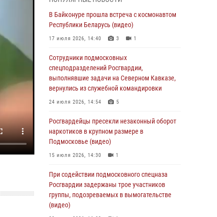
05 августа 2026, 15:52
4
В Байконуре прошла встреча с космонавтом
При содействии подмосковного спецназа
Республики Беларусь (видео)
Росгвардии задержаны подозреваемые в
17 июля 2026, 14:40
3
1
организации незаконной миграции и
изготовлении поддельных документов
Сотрудники подмосковных
(видео)
спецподразделений Росгвардии,
выполнявшие задачи на Северном Кавказе,
05 августа 2026, 15:48
1
вернулись из служебной командировки
Сотрудники спецподразделения
24 июля 2026, 14:54
5
подмосковного главка Росгвардии
отработали навыки огневой подготовки на
Росгвардейцы пресекли незаконный оборот
комплексных учениях
наркотиков в крупном размере в
Подмосковье (видео)
04 августа 2026, 12:21
4
15 июля 2026, 14:30
1
За прошедший месяц росгвардейцы 7386 раз
выезжали по сигналам «Тревога» с
При содействии подмосковного спецназа
охраняемых объектов в Подмосковье
Росгвардии задержаны трое участников
группы, подозреваемых в вымогательстве
04 августа 2026, 12:15
(видео)
Росгвардейцы пресекли кражу из