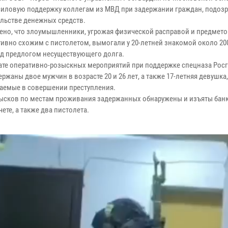
силовую поддержку коллегам из МВД при задержании граждан, подоз
льстве денежных средств.
ено, что злоумышленники, угрожая физической расправой и предмето
тивно схожим с пистолетом, вымогали у 20-летней знакомой около 20
од предлогом несуществующего долга.
тате оперативно-розыскных мероприятий при поддержке спецназа Рос
ржаны двое мужчин в возрасте 20 и 26 лет, а также 17-летняя девушка,
аемые в совершении преступления.
бысков по местам проживания задержанных обнаружены и изъяты бан
чете, а также два пистолета.