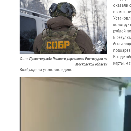
оказали 
вымогате
Установл
конструк
рублей п
В резуль
были заде
подозрев
В ходе о
Фото:
Пресс-служба Главного управления Росгвардии по
карты, ма
Московской области
Возбуждено уголовное дело.