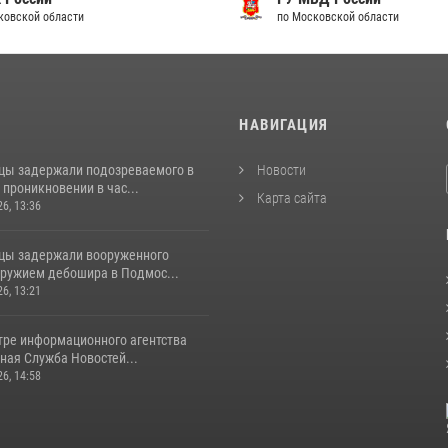
ковской области
по Московской области
И
НАВИГАЦИЯ
цы задержали подозреваемого в
Новости
проникновении в час...
Карта сайта
26, 13:36
цы задержали вооруженного
ружием дебошира в Подмос...
26, 13:21
тре информационного агентства
ная Служба Новостей...
26, 14:58