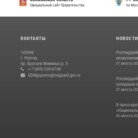
Официальный сайт Правительства
по Мос
КОНТАКТЫ
НОВОСТ
143960
Росгвардей
г. Реутов,
незаконном 
пр. Братьев Фоминых д. 5
07 августа 20
+ 7 (495) 528-47-06
ODiRgupomo@rosguard.gov.ru
Росгвардей
холодным о
07 августа 20
В пресс-цен
«Националь
06 августа 20