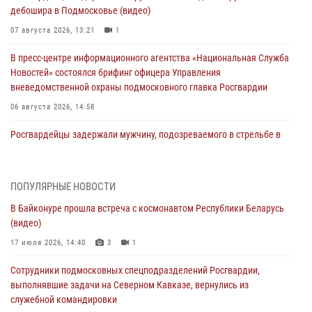
дебошира в Подмосковье (видео)
07 августа 2026, 13:21
1
В пресс-центре информационного агентства «Национальная Служба
Новостей» состоялся брифинг офицера Управления
вневедомственной охраны подмосковного главка Росгвардии
06 августа 2026, 14:58
Росгвардейцы задержали мужчину, подозреваемого в стрельбе в
Подмосковье (видео)
06 августа 2026, 14:35
1
ПОПУЛЯРНЫЕ НОВОСТИ
Росгвардейцы провели «Урок безопасности» для детей в
В Байконуре прошла встреча с космонавтом Республики Беларусь
Подмосковье
(видео)
05 августа 2026, 15:52
4
17 июля 2026, 14:40
3
1
При содействии подмосковного спецназа Росгвардии задержаны
Сотрудники подмосковных спецподразделений Росгвардии,
подозреваемые в организации незаконной миграции и
выполнявшие задачи на Северном Кавказе, вернулись из
изготовлении поддельных документов (видео)
служебной командировки
05 августа 2026, 15:48
1