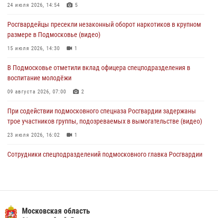
24 июля 2026, 14:54
5
Сотрудники спецподразделения подмосковного главка Росгвардии
Росгвардейцы пресекли незаконный оборот наркотиков в крупном
отработали навыки огневой подготовки на комплексных учениях
размере в Подмосковье (видео)
04 августа 2026, 12:21
4
15 июля 2026, 14:30
1
За прошедший месяц росгвардейцы 7386 раз выезжали по
В Подмосковье отметили вклад офицера спецподразделения в
сигналам «Тревога» с охраняемых объектов в Подмосковье
воспитание молодёжи
04 августа 2026, 12:15
09 августа 2026, 07:00
2
При содействии подмосковного спецназа Росгвардии задержаны
трое участников группы, подозреваемых в вымогательстве (видео)
23 июля 2026, 16:02
1
Сотрудники спецподразделений подмосковного главка Росгвардии
провели тактико-специальные учения в Подмосковье
15 июля 2026, 14:22
5
В Подмосковье росгвардейцы задержали мужчину, пугавшего
жильцов многоквартирного дома охотничьим карабином (видео)
Московская область