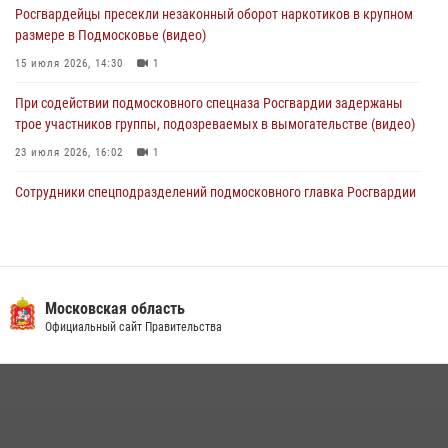
Росгвардейцы пресекли незаконный оборот наркотиков в крупном
дебошира в Подмосковье (видео)
размере в Подмосковье (видео)
07 августа 2026, 13:21
1
15 июля 2026, 14:30
1
При содействии подмосковного спецназа Росгвардии задержаны
трое участников группы, подозреваемых в вымогательстве (видео)
23 июля 2026, 16:02
1
Сотрудники спецподразделений подмосковного главка Росгвардии
провели тактико-специальные учения в Подмосковье
15 июля 2026, 14:22
5
В Подмосковье росгвардейцы задержали мужчину, пугавшего
жильцов многоквартирного дома охотничьим карабином (видео)
Московская область
Официальный сайт Правительства
16 июля 2026, 09:00
1
Росгвардейцы предотвратили массовый налет вражеских
беспилотников в ДНР
22 июля 2026, 14:27