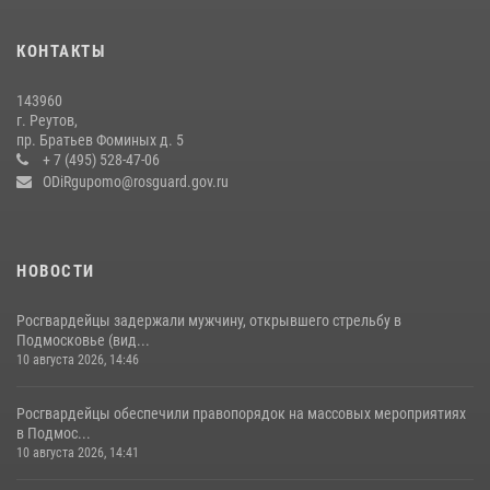
Росгвардейцы в Подмосковье задержали мужчину, находящегося в
федеральном розыске (видео)
КОНТАКТЫ
22 июля 2026, 14:15
1
143960
В Подмосковье отметили годовщину со Дня образования ОМОН
г. Реутов,
«Пересвет»
пр. Братьев Фоминых д. 5
+ 7 (495) 528-47-06
02 августа 2026, 18:01
8
ODiRgupomo@rosguard.gov.ru
НОВОСТИ
Росгвардейцы задержали мужчину, открывшего стрельбу в
Подмосковье (вид...
10 августа 2026, 14:46
Росгвардейцы обеспечили правопорядок на массовых мероприятиях
в Подмос...
10 августа 2026, 14:41