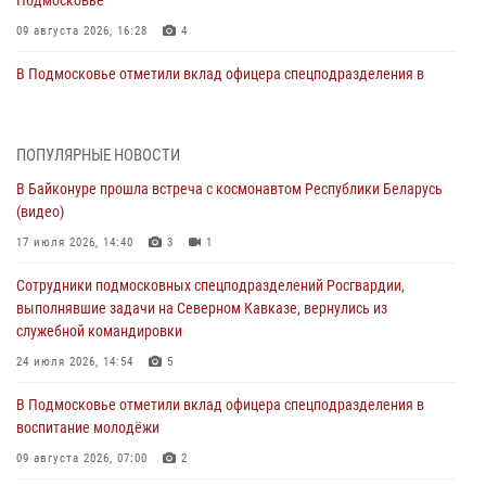
09 августа 2026, 16:28
4
В Подмосковье отметили вклад офицера спецподразделения в
воспитание молодёжи
09 августа 2026, 07:00
2
ПОПУЛЯРНЫЕ НОВОСТИ
Росгвардейцы организовали день открытых дверей для
В Байконуре прошла встреча с космонавтом Республики Беларусь
воспитанников детского лагеря в Байконуре
(видео)
08 августа 2026, 07:00
4
17 июля 2026, 14:40
3
1
Руководитель Управления вневедомственной охраны Росгвардии
Сотрудники подмосковных спецподразделений Росгвардии,
по Московской области принял участие во Всероссийском
выполнявшие задачи на Северном Кавказе, вернулись из
совещании-семинаре в Нижнем Новгороде
служебной командировки
07 августа 2026, 14:53
8
24 июля 2026, 14:54
5
Росгвардейцы задержали подозреваемого в незаконном
В Подмосковье отметили вклад офицера спецподразделения в
проникновении в частный дом в Подмосковье (видео)
воспитание молодёжи
07 августа 2026, 13:36
1
09 августа 2026, 07:00
2
Росгвардейцы задержали вооруженного холодным оружием