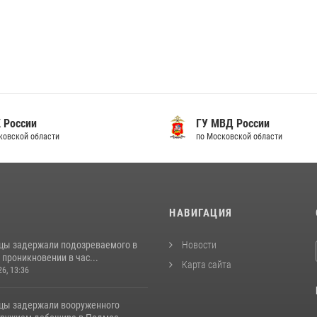
 России
ГУ МВД России
ковской области
по Московской области
И
НАВИГАЦИЯ
цы задержали подозреваемого в
Новости
проникновении в час...
Карта сайта
26, 13:36
цы задержали вооруженного