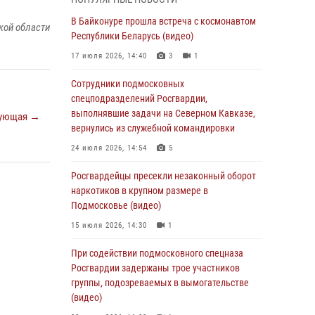
05 августа 2026, 15:52
4
В Байконуре прошла встреча с космонавтом
кой области
При содействии подмосковного спецназа
Республики Беларусь (видео)
Росгвардии задержаны подозреваемые в
17 июля 2026, 14:40
3
1
организации незаконной миграции и
изготовлении поддельных документов
Сотрудники подмосковных
(видео)
спецподразделений Росгвардии,
выполнявшие задачи на Северном Кавказе,
05 августа 2026, 15:48
1
ующая →
вернулись из служебной командировки
Сотрудники спецподразделения
24 июля 2026, 14:54
5
подмосковного главка Росгвардии
отработали навыки огневой подготовки на
Росгвардейцы пресекли незаконный оборот
комплексных учениях
наркотиков в крупном размере в
Подмосковье (видео)
04 августа 2026, 12:21
4
15 июля 2026, 14:30
1
За прошедший месяц росгвардейцы 7386 раз
выезжали по сигналам «Тревога» с
При содействии подмосковного спецназа
охраняемых объектов в Подмосковье
Росгвардии задержаны трое участников
группы, подозреваемых в вымогательстве
04 августа 2026, 12:15
(видео)
Росгвардейцы пресекли кражу из