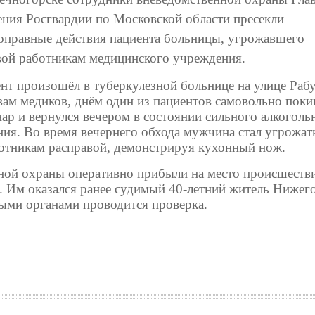
ения Росгвардии по Московской области пресекли
оправные действия пациента больницы, угрожавшего
вой работникам медицинского учреждения.
нт произошёл в туберкулезной больнице на улице Раб
вам медиков, днём один из пациентов самовольно поки
нар и вернулся вечером в состоянии сильного алкоголь
ния. Во время вечернего обхода мужчина стал угрожат
отникам расправой, демонстрируя кухонный нож.
ной охраны оперативно прибыли на место происшеств
. Им оказался ранее судимый 40-летний житель Нижег
ыми органами проводится проверка.