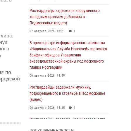
Росгвардейцы задержали вооруженного
холодным оружием дебошира в
Подмосковье (видео)
07 августа 2026, 13:21
1
ухина.
нул
В пресс-центре информационного агентства
ного
«Национальная Служба Новостей» состоялся
ь
брифинг офицера Управления
вневедомственной охраны подмосковного
главка Росгвардии
ия по
06 августа 2026, 14:58
ородской
Росгвардейцы задержали мужчину,
подозреваемого в стрельбе в Подмосковье
(видео)
06 августа 2026, 14:35
1
Росгвардейцы провели «Урок безопасности»
для детей в Подмосковье
ПОПУЛЯРНЫЕ НОВОСТИ