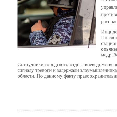
управл
против
распра
Инциде
По сло
стацио
опьяне
медраб
Сотрудники городского отдела вневедомствен
сигналу тревоги и задержали злоумышленника
области. По данному факту правоохранительн