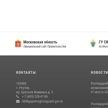
Московская область
ГУ СК
Официальный сайт Правительства
по Мос
КОНТАКТЫ
НОВОСТ
143960
Росгвардей
г. Реутов,
незаконном 
пр. Братьев Фоминых д. 5
07 августа 20
+ 7 (495) 528-47-06
ODiRgupomo@rosguard.gov.ru
Росгвардей