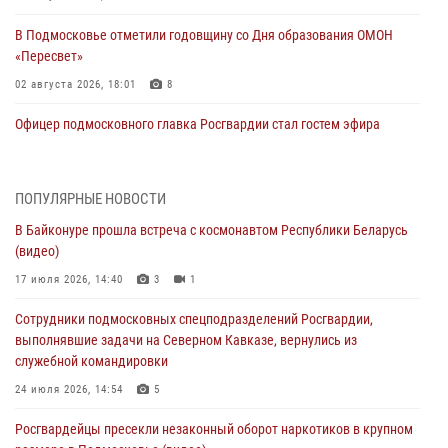
В Подмосковье отметили годовщину со Дня образования ОМОН
«Пересвет»
02 августа 2026, 18:01
8
Офицер подмосковного главка Росгвардии стал гостем эфира
«Радио 1»
01 августа 2026, 17:57
ПОПУЛЯРНЫЕ НОВОСТИ
Росгвардейцы задержали рецидивиста, подозреваемого в краже на
В Байконуре прошла встреча с космонавтом Республики Беларусь
крупную сумму в Подмосковье
(видео)
31 июля 2026, 13:00
17 июля 2026, 14:40
3
1
Росгвардейцы задержали подозреваемых в мошеннических
Сотрудники подмосковных спецподразделений Росгвардии,
действиях в Подмосковье (видео)
выполнявшие задачи на Северном Кавказе, вернулись из
31 июля 2026, 09:00
служебной командировки
В Главном управлении Росгвардии по Московской области
24 июля 2026, 14:54
5
состоялось торжественное собрание, посвященное юбилею
Росгвардейцы пресекли незаконный оборот наркотиков в крупном
образования региональной общественной организации ветеранов