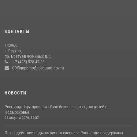
22 июля 2026, 14:27
Росгвардейцы открыли свои двери для школьников в Подмосковье
18 июля 2026, 07:03
9
КОНТАКТЫ
В подмосковном главке Росгвардии выявили сильнейших
143960
сотрудников спецподразделений в преодолении полосы
г. Реутов,
препятствий со стрельбой
пр. Братьев Фоминых д. 5
+ 7 (495) 528-47-06
14 июля 2026, 15:13
3
ODiRgupomo@rosguard.gov.ru
НОВОСТИ
Росгвардейцы провели «Урок безопасности» для детей в
Подмосковье
05 августа 2026, 15:52
При содействии подмосковного спецназа Росгвардии задержаны