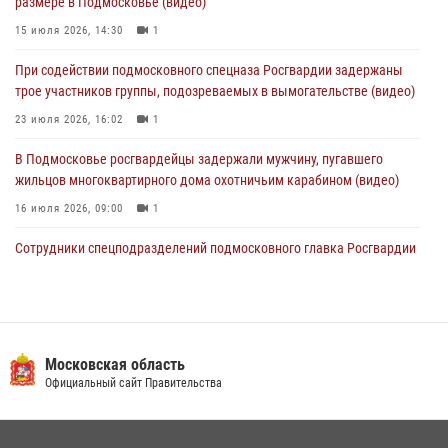
размере в Подмосковье (видео)
войск правопорядка (видео)
15 июля 2026, 14:30
1
30 июля 2026, 13:00
5
1
При содействии подмосковного спецназа Росгвардии задержаны
Росгвардейцы задержали нетрезвую автоледи в Подмосковье
трое участников группы, подозреваемых в вымогательстве (видео)
30 июля 2026, 08:00
1
23 июля 2026, 16:02
1
В Подмосковье росгвардейцы задержали мужчину, пугавшего
жильцов многоквартирного дома охотничьим карабином (видео)
16 июля 2026, 09:00
1
Сотрудники спецподразделений подмосковного главка Росгвардии
провели тактико-специальные учения в Подмосковье
15 июля 2026, 14:22
5
Росгвардейцы в Подмосковье задержали мужчину, находящегося в
федеральном розыске (видео)
Московская область
Официальный сайт Правительства
22 июля 2026, 14:15
1
Росгвардейцы предотвратили массовый налет вражеских
беспилотников в ДНР