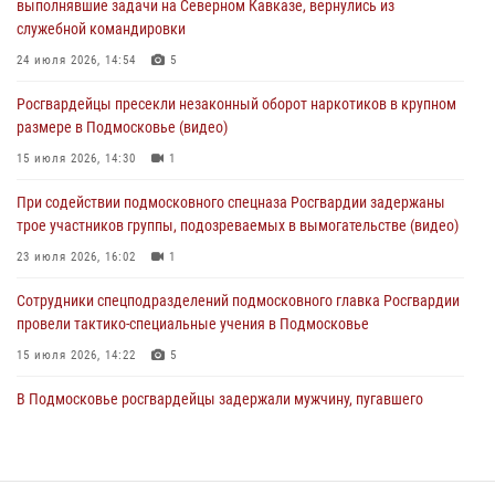
выполнявшие задачи на Северном Кавказе, вернулись из
отработали навыки огневой подготовки на комплексных учениях
служебной командировки
04 августа 2026, 12:21
4
24 июля 2026, 14:54
5
За прошедший месяц росгвардейцы 7386 раз выезжали по
Росгвардейцы пресекли незаконный оборот наркотиков в крупном
сигналам «Тревога» с охраняемых объектов в Подмосковье
размере в Подмосковье (видео)
04 августа 2026, 12:15
15 июля 2026, 14:30
1
Росгвардейцы пресекли кражу из супермаркета в Подмосковье
При содействии подмосковного спецназа Росгвардии задержаны
(видео)
трое участников группы, подозреваемых в вымогательстве (видео)
03 августа 2026, 15:32
1
23 июля 2026, 16:02
1
Сотрудники спецподразделений подмосковного главка Росгвардии
провели тактико-специальные учения в Подмосковье
15 июля 2026, 14:22
5
В Подмосковье росгвардейцы задержали мужчину, пугавшего
жильцов многоквартирного дома охотничьим карабином (видео)
16 июля 2026, 09:00
1