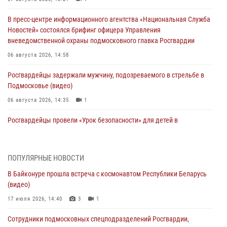
В пресс-центре информационного агентства «Национальная Служба
Новостей» состоялся брифинг офицера Управления
вневедомственной охраны подмосковного главка Росгвардии
06 августа 2026, 14:58
Росгвардейцы задержали мужчину, подозреваемого в стрельбе в
Подмосковье (видео)
06 августа 2026, 14:35
1
Росгвардейцы провели «Урок безопасности» для детей в
Подмосковье
05 августа 2026, 15:52
4
ПОПУЛЯРНЫЕ НОВОСТИ
При содействии подмосковного спецназа Росгвардии задержаны
В Байконуре прошла встреча с космонавтом Республики Беларусь
подозреваемые в организации незаконной миграции и
(видео)
изготовлении поддельных документов (видео)
17 июля 2026, 14:40
3
1
05 августа 2026, 15:48
1
Сотрудники подмосковных спецподразделений Росгвардии,
Сотрудники спецподразделения подмосковного главка Росгвардии