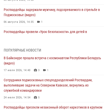
Росгвардейцы задержали мужчину, подозреваемого в стрельбе в
Подмосковье (видео)
06 августа 2026, 14:35
1
Росгвардейцы провели «Урок безопасности» для детей в
Подмосковье
05 августа 2026, 15:52
4
ПОПУЛЯРНЫЕ НОВОСТИ
При содействии подмосковного спецназа Росгвардии задержаны
В Байконуре прошла встреча с космонавтом Республики Беларусь
подозреваемые в организации незаконной миграции и
(видео)
изготовлении поддельных документов (видео)
17 июля 2026, 14:40
3
1
05 августа 2026, 15:48
1
Сотрудники подмосковных спецподразделений Росгвардии,
Сотрудники спецподразделения подмосковного главка Росгвардии
выполнявшие задачи на Северном Кавказе, вернулись из
отработали навыки огневой подготовки на комплексных учениях
служебной командировки
04 августа 2026, 12:21
4
24 июля 2026, 14:54
5
За прошедший месяц росгвардейцы 7386 раз выезжали по
Росгвардейцы пресекли незаконный оборот наркотиков в крупном
сигналам «Тревога» с охраняемых объектов в Подмосковье