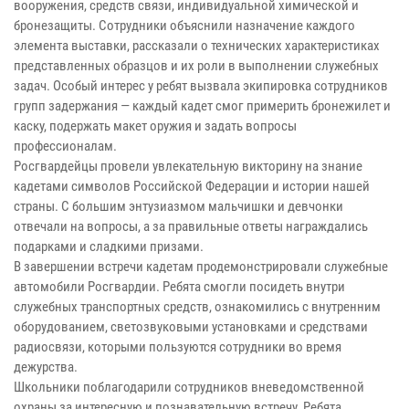
вооружения, средств связи, индивидуальной химической и
бронезащиты. Сотрудники объяснили назначение каждого
элемента выставки, рассказали о технических характеристиках
представленных образцов и их роли в выполнении служебных
задач. Особый интерес у ребят вызвала экипировка сотрудников
групп задержания — каждый кадет смог примерить бронежилет и
каску, подержать макет оружия и задать вопросы
профессионалам.
Росгвардейцы провели увлекательную викторину на знание
кадетами символов Российской Федерации и истории нашей
страны. С большим энтузиазмом мальчишки и девчонки
отвечали на вопросы, а за правильные ответы награждались
подарками и сладкими призами.
В завершении встречи кадетам продемонстрировали служебные
автомобили Росгвардии. Ребята смогли посидеть внутри
служебных транспортных средств, ознакомились с внутренним
оборудованием, светозвуковыми установками и средствами
радиосвязи, которыми пользуются сотрудники во время
дежурства.
Школьники поблагодарили сотрудников вневедомственной
охраны за интересную и познавательную встречу. Ребята