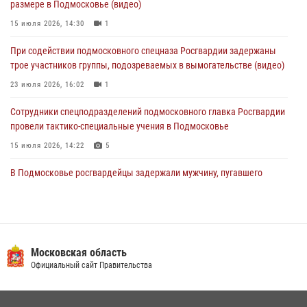
размере в Подмосковье (видео)
04 августа 2026, 12:15
15 июля 2026, 14:30
1
Росгвардейцы пресекли кражу из супермаркета в Подмосковье
При содействии подмосковного спецназа Росгвардии задержаны
(видео)
трое участников группы, подозреваемых в вымогательстве (видео)
03 августа 2026, 15:32
1
23 июля 2026, 16:02
1
Сотрудники спецподразделений подмосковного главка Росгвардии
провели тактико-специальные учения в Подмосковье
15 июля 2026, 14:22
5
В Подмосковье росгвардейцы задержали мужчину, пугавшего
жильцов многоквартирного дома охотничьим карабином (видео)
16 июля 2026, 09:00
1
Росгвардейцы предотвратили массовый налет вражеских
беспилотников в ДНР
Московская область
Официальный сайт Правительства
22 июля 2026, 14:27
Росгвардейцы в Подмосковье задержали мужчину, находящегося в