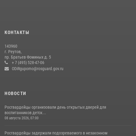
федеральном розыске (видео)
22 июля 2026, 14:15
1
Росгвардейцы открыли свои двери для школьников в Подмосковье
18 июля 2026, 07:03
9
КОНТАКТЫ
В подмосковном главке Росгвардии выявили сильнейших
143960
сотрудников спецподразделений в преодолении полосы
г. Реутов,
препятствий со стрельбой
пр. Братьев Фоминых д. 5
+ 7 (495) 528-47-06
14 июля 2026, 15:13
3
ODiRgupomo@rosguard.gov.ru
НОВОСТИ
Росгвардейцы организовали день открытых дверей для
воспитанников детск...
08 августа 2026, 07:00
Росгвардейцы задержали подозреваемого в незаконном