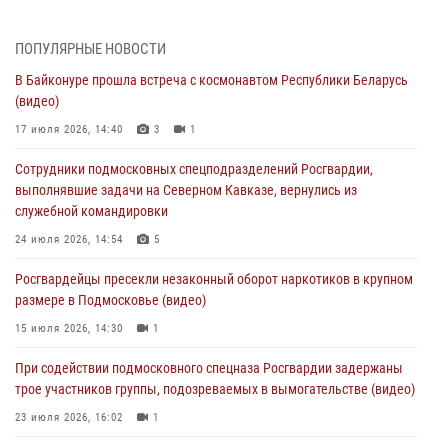
06 августа 2026, 14:35
1
ПОПУЛЯРНЫЕ НОВОСТИ
Росгвардейцы провели «Урок безопасности» для детей в
В Байконуре прошла встреча с космонавтом Республики Беларусь
Подмосковье
(видео)
05 августа 2026, 15:52
4
17 июля 2026, 14:40
3
1
При содействии подмосковного спецназа Росгвардии задержаны
Сотрудники подмосковных спецподразделений Росгвардии,
подозреваемые в организации незаконной миграции и
выполнявшие задачи на Северном Кавказе, вернулись из
изготовлении поддельных документов (видео)
служебной командировки
05 августа 2026, 15:48
1
24 июля 2026, 14:54
5
Сотрудники спецподразделения подмосковного главка Росгвардии
Росгвардейцы пресекли незаконный оборот наркотиков в крупном
отработали навыки огневой подготовки на комплексных учениях
размере в Подмосковье (видео)
04 августа 2026, 12:21
4
15 июля 2026, 14:30
1
За прошедший месяц росгвардейцы 7386 раз выезжали по
При содействии подмосковного спецназа Росгвардии задержаны
сигналам «Тревога» с охраняемых объектов в Подмосковье
трое участников группы, подозреваемых в вымогательстве (видео)
04 августа 2026, 12:15
23 июля 2026, 16:02
1