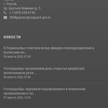
г. Реутов,
Росгвардейцы открыли свои двери для школьников в Подмосковье
пр. Братьев Фоминых д. 5
+ 7 (495) 528-47-06
18 июля 2026, 07:03
9
ODiRgupomo@rosguard.gov.ru
НОВОСТИ
В Подмосковье отметили вклад офицера спецподразделения в
воспитание мо...
09 августа 2026, 07:00
Росгвардейцы организовали день открытых дверей для
воспитанников детск...
08 августа 2026, 07:00
Росгвардейцы задержали подозреваемого в незаконном
проникновении в час...
07 августа 2026, 13:36