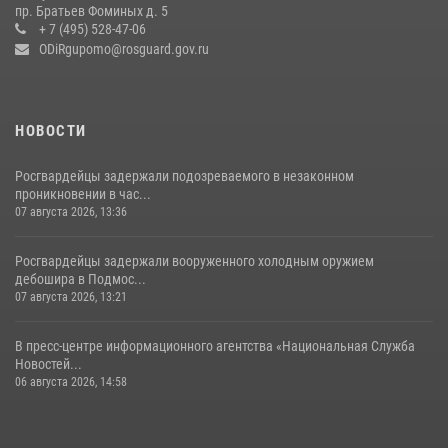
Росгвардейцы открыли свои двери для школьников в Подмосковье
пр. Братьев Фоминых д. 5
+ 7 (495) 528-47-06
18 июля 2026, 07:03
9
ODiRgupomo@rosguard.gov.ru
НОВОСТИ
Росгвардейцы задержали подозреваемого в незаконном
проникновении в час...
07 августа 2026, 13:36
Росгвардейцы задержали вооруженного холодным оружием
дебошира в Подмос...
07 августа 2026, 13:21
В пресс-центре информационного агентства «Национальная Служба
Новостей...
06 августа 2026, 14:58