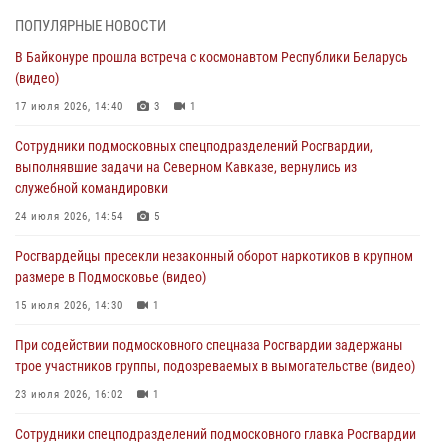
05 августа 2026, 15:48
1
ПОПУЛЯРНЫЕ НОВОСТИ
В Байконуре прошла встреча с космонавтом Республики Беларусь
Сотрудники спецподразделения подмосковного главка Росгвардии
(видео)
отработали навыки огневой подготовки на комплексных учениях
17 июля 2026, 14:40
3
1
04 августа 2026, 12:21
4
Сотрудники подмосковных спецподразделений Росгвардии,
За прошедший месяц росгвардейцы 7386 раз выезжали по
выполнявшие задачи на Северном Кавказе, вернулись из
сигналам «Тревога» с охраняемых объектов в Подмосковье
служебной командировки
04 августа 2026, 12:15
24 июля 2026, 14:54
5
Росгвардейцы пресекли кражу из супермаркета в Подмосковье
Росгвардейцы пресекли незаконный оборот наркотиков в крупном
(видео)
размере в Подмосковье (видео)
03 августа 2026, 15:32
1
15 июля 2026, 14:30
1
Росгвардейцы пресекли кражу сантехники, совершённую
При содействии подмосковного спецназа Росгвардии задержаны
«семейным подрядом» в Подмосковье (видео)
трое участников группы, подозреваемых в вымогательстве (видео)
03 августа 2026, 15:08
1
23 июля 2026, 16:02
1
Сотрудники спецподразделений подмосковного главка Росгвардии