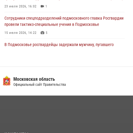
04 августа 2026, 12:15
23 июля 2026, 16:02
1
Сотрудники спецподразделений подмосковного главка Росгвардии
провели тактико-специальные учения в Подмосковье
15 июля 2026, 14:22
5
В Подмосковье росгвардейцы задержали мужчину, пугавшего
жильцов многоквартирного дома охотничьим карабином (видео)
16 июля 2026, 09:00
1
Росгвардейцы предотвратили массовый налет вражеских
беспилотников в ДНР
Московская область
Официальный сайт Правительства
22 июля 2026, 14:27
Росгвардейцы в Подмосковье задержали мужчину, находящегося в
федеральном розыске (видео)
22 июля 2026, 14:15
1
В подмосковном главке Росгвардии выявили сильнейших
сотрудников спецподразделений в преодолении полосы