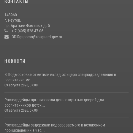
КОНТАКТЫ
препятствий со стрельбой
14 июля 2026, 15:13
3
143960
г. Реутов,
Росгвардейцы открыли свои двери для школьников в Подмосковье
пр. Братьев Фоминых д. 5
+ 7 (495) 528-47-06
18 июля 2026, 07:03
9
ODiRgupomo@rosguard.gov.ru
НОВОСТИ
В Подмосковье отметили вклад офицера спецподразделения в
воспитание мо...
09 августа 2026, 07:00
Росгвардейцы организовали день открытых дверей для
воспитанников детск...
08 августа 2026, 07:00
Росгвардейцы задержали подозреваемого в незаконном
проникновении в час...