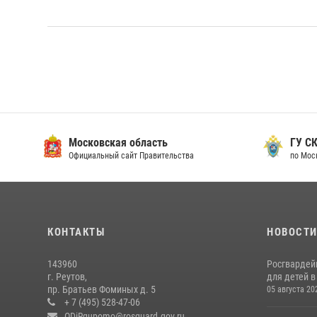
Московская область
ГУ СК
Официальный сайт Правительства
по Мос
КОНТАКТЫ
НОВОСТ
143960
Росгвардей
г. Реутов,
для детей 
пр. Братьев Фоминых д. 5
05 августа 20
+ 7 (495) 528-47-06
ODiRgupomo@rosguard.gov.ru