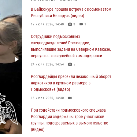
Офицер подмосковного главка Росгвардии
стал гостем эфира «Радио 1»
В Байконуре прошла встреча с космонавтом
Республики Беларусь (видео)
01 августа 2026, 17:57
17 июля 2026, 14:40
3
1
Росгвардейцы задержали рецидивиста,
подозреваемого в краже на крупную сумму в
Сотрудники подмосковных
Подмосковье
спецподразделений Росгвардии,
выполнявшие задачи на Северном Кавказе,
31 июля 2026, 13:00
вернулись из служебной командировки
Росгвардейцы задержали подозреваемых в
24 июля 2026, 14:54
5
мошеннических действиях в Подмосковье
(видео)
Росгвардейцы пресекли незаконный оборот
наркотиков в крупном размере в
31 июля 2026, 09:00
Подмосковье (видео)
В Главном управлении Росгвардии по
15 июля 2026, 14:30
1
Московской области состоялось
торжественное собрание, посвященное
При содействии подмосковного спецназа
юбилею образования региональной
Росгвардии задержаны трое участников
общественной организации ветеранов войск
группы, подозреваемых в вымогательстве
правопорядка (видео)
(видео)