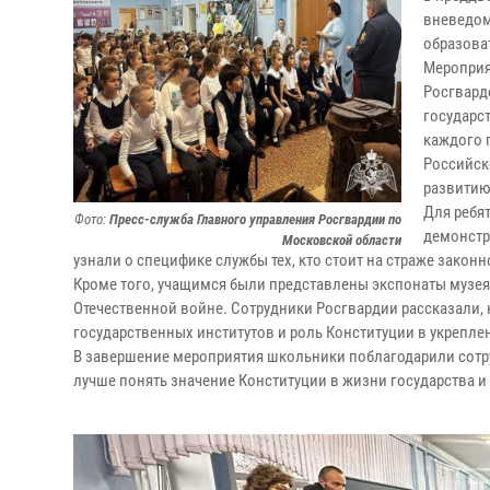
вневедом
образова
Мероприя
Росгвард
государст
каждого 
Российск
развитию
Для ребят
Фото:
Пресс-служба Главного управления Росгвардии по
демонстр
Московской области
узнали о специфике службы тех, кто стоит на страже законн
Кроме того, учащимся были представлены экспонаты музе
Отечественной войне. Сотрудники Росгвардии рассказали, 
государственных институтов и роль Конституции в укрепле
В завершение мероприятия школьники поблагодарили сотр
лучше понять значение Конституции в жизни государства и