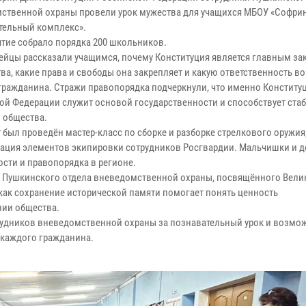
ственной охраны провели урок мужества для учащихся МБОУ «Софри
тельный комплекс».
тие собрало порядка 200 школьников.
ейцы рассказали учащимся, почему Конституция является главным з
ва, какие права и свободы она закрепляет и какую ответственность во
гражданина. Стражи правопорядка подчеркнули, что именно Конститу
ой Федерации служит основой государственности и способствует ста
 общества.
 был проведён мастер-класс по сборке и разборке стрелкового оружия,
ация элементов экипировки сотрудников Росгвардии. Мальчишки и 
ости и правопорядка в регионе.
я Пушкинского отдела вневедомственной охраны, посвящённого Вели
как сохранение исторической памяти помогает понять ценность
нии общества.
удников вневедомственной охраны за познавательный урок и возмо
 каждого гражданина.