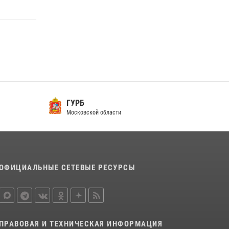
Росгвардейцы открыли свои двери для
школьников в Подмосковье
18 июля 2026, 07:03
9
В подмосковном главке Росгвардии выявили
сильнейших сотрудников спецподразделений
в преодолении полосы препятствий со
стрельбой
ГУРБ
14 июля 2026, 15:13
3
Московской области
ОФИЦИАЛЬНЫЕ СЕТЕВЫЕ РЕСУРСЫ
ПРАВОВАЯ И ТЕХНИЧЕСКАЯ ИНФОРМАЦИЯ