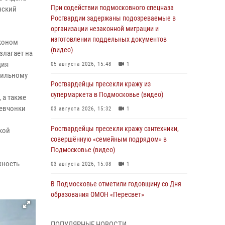
При содействии подмосковного спецназа
нский
Росгвардии задержаны подозреваемые в
организации незаконной миграции и
изготовлении поддельных документов
аконом
(видео)
злагает на
ция
05 августа 2026, 15:48
1
бильному
Росгвардейцы пресекли кражу из
супермаркета в Подмосковье (видео)
 а также
девчонки
03 августа 2026, 15:32
1
Росгвардейцы пресекли кражу сантехники,
кой
совершённую «семейным подрядом» в
Подмосковье (видео)
жность
03 августа 2026, 15:08
1
В Подмосковье отметили годовщину со Дня
образования ОМОН «Пересвет»
02 августа 2026, 18:01
8
ПОПУЛЯРНЫЕ НОВОСТИ